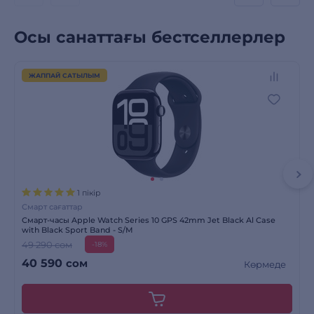
Осы санаттағы бестселлерлер
ЖАППАЙ САТЫЛЫМ
1 пікір
Смарт сағаттар
Смарт-часы Apple Watch Series 10 GPS 42mm Jet Black Al Case
with Black Sport Band - S/M
49 290 сом
-18%
40 590
сом
Көрмеде