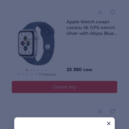
Apple Watch смарт
сағаты SE GPS 44mm
Silver with Abyss Blue
Sport Band Regular
MKQ43GK/A
33 390
сом
0 пікірлер
Сатып алу
Apple смарт-сағаты
Watch SE GPS 40mm