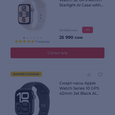
Starlight Al Case with
Starlight Sport Band -
M/L (MXEG3QI/A)
30 590 сом
-15%
25 990
сом
7 пікірлер
Сатып алу
ЖАППАЙ САТЫЛЫМ
Смарт-часы Apple
Watch Series 10 GPS
42mm Jet Black Al
Case with Black Sport
Band - S/M