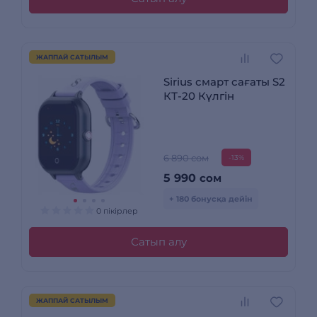
ЖАППАЙ САТЫЛЫМ
Sirius смарт сағаты S2
КТ-20 Күлгін
6 890 сом
-13%
5 990
сом
+ 180 бонусқа дейін
0 пікірлер
Сатып алу
ЖАППАЙ САТЫЛЫМ