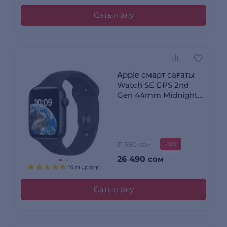
Сатып алу
Apple смарт сағаты
Watch SE GPS 2nd
Gen 44mm Midnight
Aluminium Case with
Midnight Sport Band
Regular MNK03GK/A
31 590 сом
-16%
26 490
сом
16 пікірлер
Сатып алу