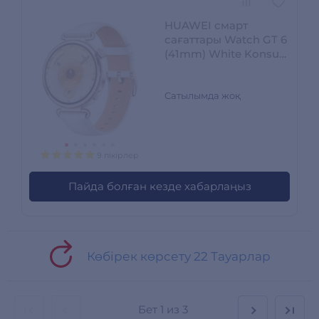
HUAWEI смарт
сағаттары Watch GT 6
(41mm) White Konsu-
B19L
Сатылымда жоқ
9 пікірлер
Пайда болған кезде хабарлаңыз
Көбірек көрсету 22 Тауарлар
Бет
1 из 3