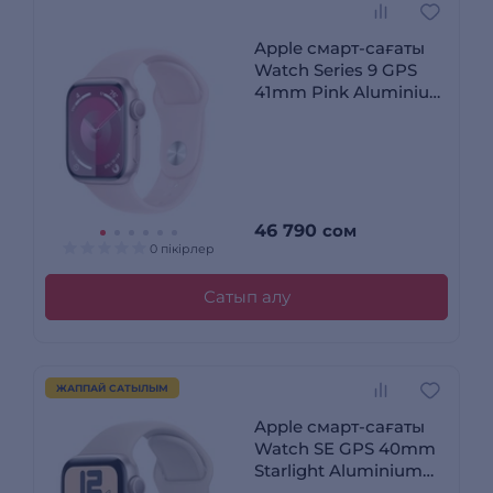
Apple смарт-сағаты
Watch Series 9 GPS
41mm Pink Aluminium
Case with Light Pink
Sport Band - S/M
46 790
сом
0 пікірлер
Сатып алу
ЖАППАЙ САТЫЛЫМ
Apple смарт-сағаты
Watch SE GPS 40mm
Starlight Aluminium
Case with Starlight