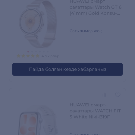
HUAWEI смарт
сағаттары Watch GT 6
(41mm) Gold Konsu-
B19M
Сатылымда жоқ
14 пікірлер
Пайда болған кезде хабарлаңыз
HUAWEI смарт-
сағаттары WATCH FIT
5 White Niki-B19F
Сатылымда жоқ