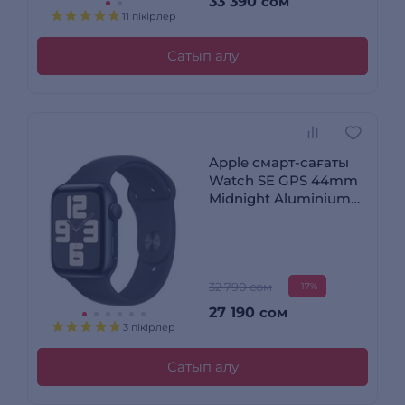
33 390
сом
11 пікірлер
Сатып алу
Apple смарт-сағаты
Watch SE GPS 44mm
Midnight Aluminium
Case with Midnight
Sport Band - S/M
32 790 сом
-17%
27 190
сом
3 пікірлер
Сатып алу