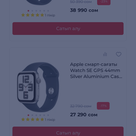
50 390 сом
-23%
38 990
сом
1 пікір
Сатып алу
Apple смарт-сағаты
Watch SE GPS 44mm
Silver Aluminium Case
with Storm Blue Sport
Band - S/M
32 790 сом
-17%
27 290
сом
1 пікір
Сатып алу