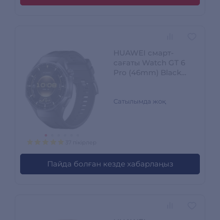
HUAWEI смарт-
сағаты Watch GT 6
Pro (46mm) Black
Atum-B29F
Сатылымда жоқ
37 пікірлер
Пайда болған кезде хабарлаңыз