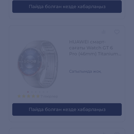
Пайда болған кезде хабарлаңыз
HUAWEI смарт-
сағаты Watch GT 6
Pro (46mm) Titanium
Atum-B29M
Сатылымда жоқ
7 пікірлер
Пайда болған кезде хабарлаңыз