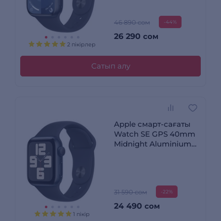
M/L
46 890 сом
-44%
26 290
сом
2 пікірлер
Сатып алу
Apple смарт-сағаты
Watch SE GPS 40mm
Midnight Aluminium
Case with Midnight
Sport Band - M/L
31 590 сом
-22%
24 490
сом
1 пікір