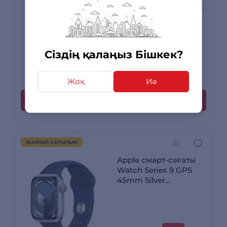
Silver Aluminium Case
with Storm Blue Sport
Band - M/L
Сіздің қалаңыз Бішкек?
31 590
сом
2 пікірлер
Жоқ
Иә
Сатып алу
ЖАППАЙ САТЫЛЫМ
Apple смарт-сағаты
Watch Series 9 GPS
45mm Silver
Aluminium Case with
Storm Blue Sport Band
- S/M