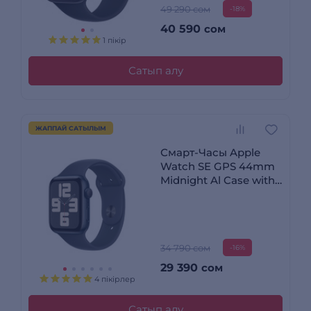
49 290 сом
-18%
40 590
сом
1 пікір
Сатып алу
ЖАППАЙ САТЫЛЫМ
Смарт-Часы Apple
Watch SE GPS 44mm
Midnight Al Case with
Midnight Sport Band -
M/L (MXEK3QI/A)
34 790 сом
-16%
29 390
сом
4 пікірлер
Сатып алу