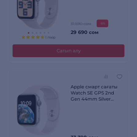
Sport Band - M/L
31 590 сом
-6%
29 690
сом
1 пікір
Сатып алу
Apple смарт сағаты
Watch SE GPS 2nd
Gen 44mm Silver
Aluminium Case with
White Sport Band
Regular MNK23GK/A