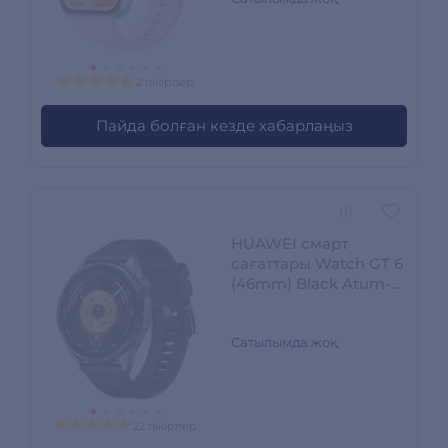
2 пікірлер
Пайда болған кезде хабарлаңыз
HUAWEI смарт
сағаттары Watch GT 6
(46mm) Black Atum-
B19F
Сатылымда жоқ
22 пікірлер