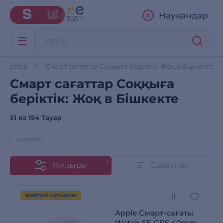
Науқандар
сағаттар
Смарт сағаттар Соққыға беріктік: Жоқ в Бішкекте
Смарт сағаттар Соққыға
беріктік: Жоқ в Бішкекте
51 из
154 Тауар
Garmin
1
Фильтры
Сұрыптау
ЖАППАЙ САТЫЛЫМ
Apple Смарт-сағаты
Watch SE GPS 40mm