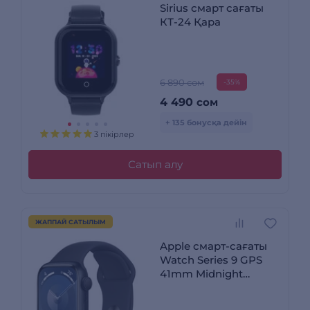
Sirius смарт сағаты
КТ-24 Қара
6 890 сом
-35%
4 490
сом
+ 135 бонусқа дейін
3 пікірлер
Сатып алу
ЖАППАЙ САТЫЛЫМ
Apple смарт-сағаты
Watch Series 9 GPS
41mm Midnight
Aluminium Case with
Midnight Sport Band -