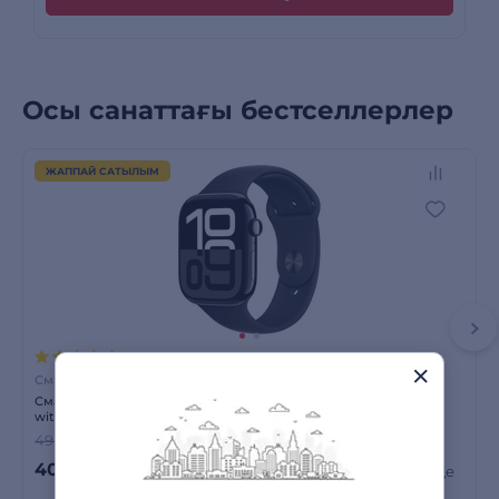
Осы санаттағы бестселлерлер
ЖАППАЙ САТЫЛЫМ
1 пікір
Смарт сағаттар
Смарт-часы Apple Watch Series 10 GPS 42mm Jet Black Al Case
with Black Sport Band - S/M
49 290 сом
-18%
40 590
сом
Көрмеде