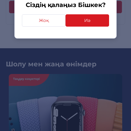
Сіздің қалаңыз Бішкек?
Жоқ
Иә
Шолу мен жаңа өнімдер