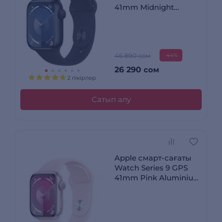
41mm Midnight
Aluminium Case with
Midnight Sport Band -
M/L
46 890 сом
-44%
26 290
сом
2 пікірлер
Сатып алу
Apple смарт-сағаты
Watch Series 9 GPS
41mm Pink Aluminium
Case with Light Pink
Sport Band - S/M