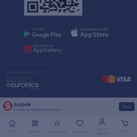
2014-тен бергі топ
қатысушысы
Sulpak
Сайттың дизайны
stylepix.net
Ашу
Sulpak қолданбасында ашу
Сайтты әзірлеген
evinent.com
Жеке
Басты
Каталог
Сравнение
Таңдаулы
Себет
кабинет