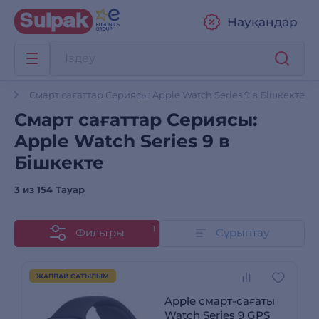
Науқандар
р
Смарт сағаттар Сериясы: Apple Watch Series 9 в Бішкекте
Смарт сағаттар Сериясы:
Apple Watch Series 9 в
Бішкекте
3 из
154 Тауар
1
Фильтры
Сұрыптау
ЖАППАЙ САТЫЛЫМ
Apple смарт-сағаты
Watch Series 9 GPS