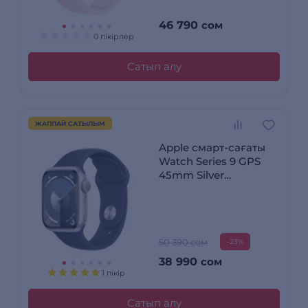
46 790
сом
0 пікірлер
Сатып алу
ЖАППАЙ САТЫЛЫМ
Apple смарт-сағаты
Watch Series 9 GPS
45mm Silver
Aluminium Case with
Storm Blue Sport Band
- S/M
50 390 сом
-23%
38 990
сом
1 пікір
Сатып алу