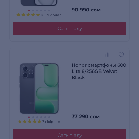
90 990
сом
181 пікірлер
Сатып алу
Honor смартфоны 600
Lite 8/256GB Velvet
Black
37 290
сом
7 пікірлер
Сатып алу