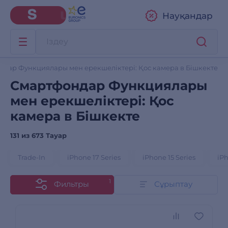
Науқандар
ндар Функциялары мен ерекшеліктері: Қос камера в Бішкекте
Смартфондар Функциялары
мен ерекшеліктері: Қос
камера в Бішкекте
131 из
673 Тауар
Trade-In
iPhone 17 Series
iPhone 15 Series
iPh
1
Фильтры
Сұрыптау