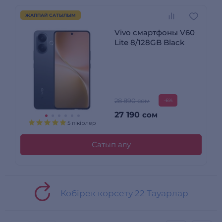
ЖАППАЙ САТЫЛЫМ
Vivo смартфоны V60
Lite 8/128GB Black
28 890 сом
-6%
27 190
сом
5 пікірлер
Сатып алу
Көбірек көрсету 22 Тауарлар