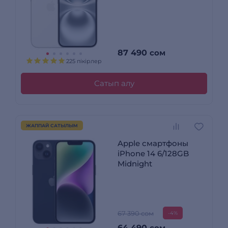
87 490
сом
225 пікірлер
Сатып алу
ЖАППАЙ САТЫЛЫМ
Apple смартфоны
iPhone 14 6/128GB
Midnight
67 390 сом
-4%
64 490
сом