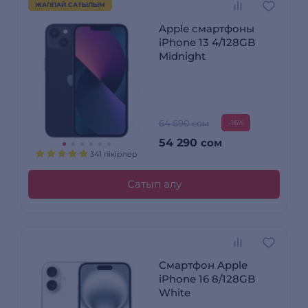
ЖАППАЙ САТЫЛЫМ
Apple смартфоны
iPhone 13 4/128GB
Midnight
64 690 сом
-16%
54 290
сом
341 пікірлер
Сатып алу
Смартфон Apple
iPhone 16 8/128GB
White