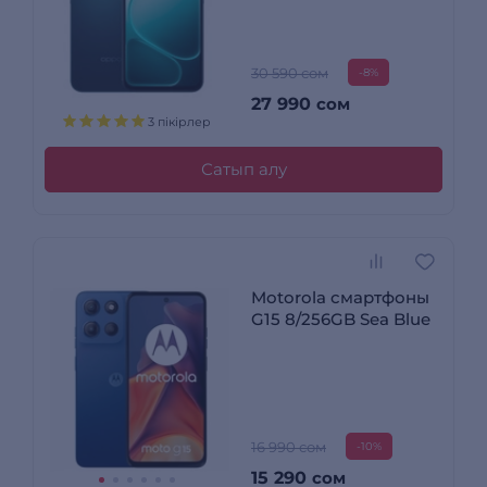
30 590 сом
-8%
27 990
сом
3 пікірлер
Сатып алу
Motorola смартфоны
G15 8/256GB Sea Blue
16 990 сом
-10%
15 290
сом