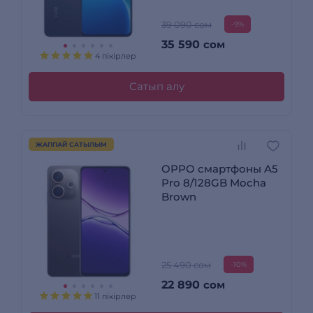
39 090 сом
-9%
35 590
сом
4 пікірлер
Сатып алу
ЖАППАЙ САТЫЛЫМ
OPPO смартфоны A5
Pro 8/128GB Mocha
Brown
25 490 сом
-10%
22 890
сом
11 пікірлер