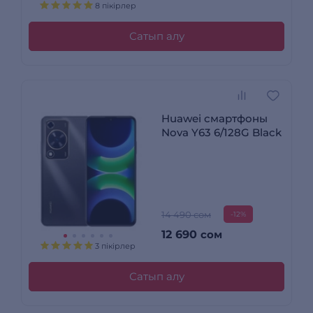
8 пікірлер
Сатып алу
Huawei смартфоны
Nova Y63 6/128G Black
14 490 сом
-12%
12 690
сом
3 пікірлер
Сатып алу