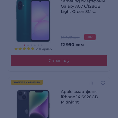
Samsung смартфоны
Galaxy A07 6/128GB
Light Green SM-
A075FZGHSKZ
14 490 сом
-10%
12 990
сом
33 пікірлер
Сатып алу
ЖАППАЙ САТЫЛЫМ
Apple смартфоны
iPhone 14 6/128GB
Midnight