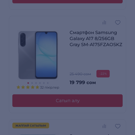
Смартфон Samsung
Galaxy A17 8/256GB
Gray SM-A175FZAOSKZ
25 490 сом
-22%
19 799
сом
32 пікірлер
Сатып алу
ЖАППАЙ САТЫЛЫМ