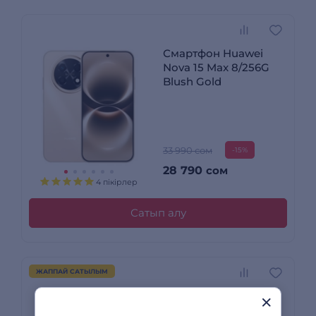
Смартфон Huawei
Nova 15 Max 8/256G
Blush Gold
33 990 сом
-15%
28 790
сом
4 пікірлер
Сатып алу
ЖАППАЙ САТЫЛЫМ
Apple смартфоны
iPhone 13 4/128GB