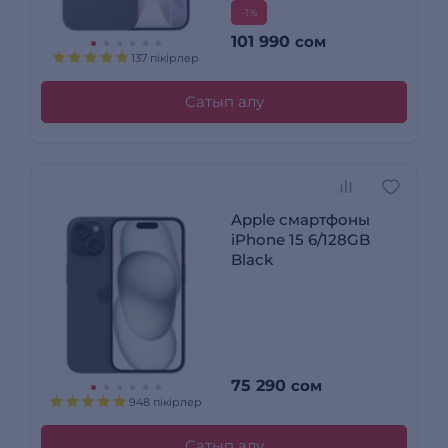
-1%
101 990
сом
137 пікірлер
Сатып алу
Apple смартфоны
iPhone 15 6/128GB
Black
75 290
сом
948 пікірлер
Сатып алу