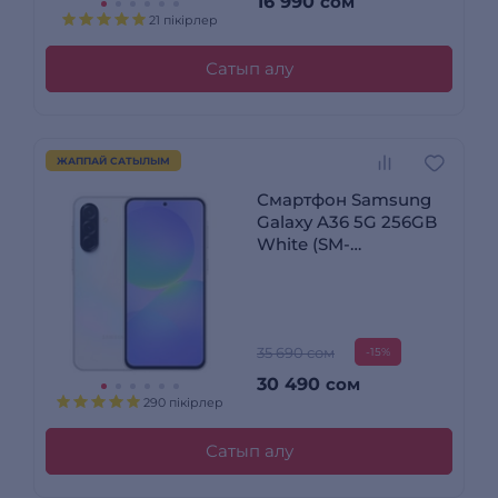
16 990
сом
21 пікірлер
Сатып алу
ЖАППАЙ САТЫЛЫМ
Смартфон Samsung
Galaxy A36 5G 256GB
White (SM-
A366EZAGSKZ)
35 690 сом
-15%
30 490
сом
290 пікірлер
Сатып алу