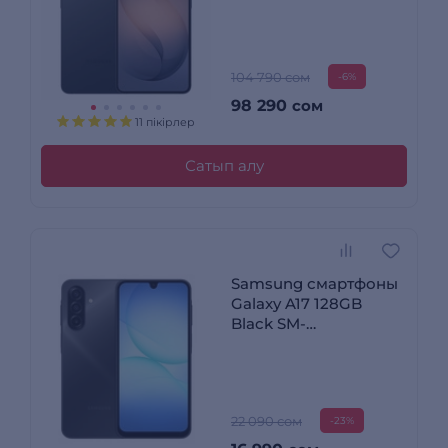
104 790 сом
-6%
98 290
сом
11 пікірлер
Сатып алу
Samsung смартфоны
Galaxy A17 128GB
Black SM-
A175FZKCSKZ
22 090 сом
-23%