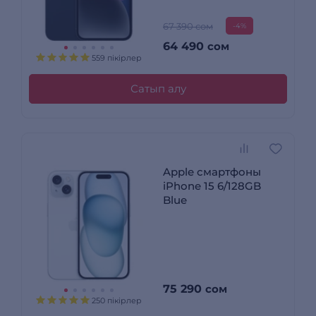
67 390 сом
-4%
64 490
сом
559 пікірлер
Сатып алу
Apple смартфоны
iPhone 15 6/128GB
Blue
75 290
сом
250 пікірлер