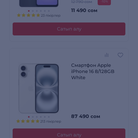
12 790 сом
-10%
11 490
сом
23 пікірлер
Сатып алу
Смартфон Apple
iPhone 16 8/128GB
White
87 490
сом
213 пікірлер
Сатып алу