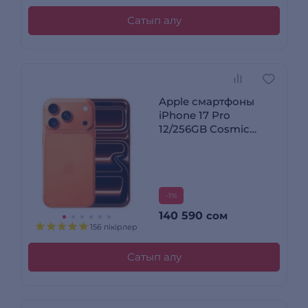
Сатып алу
Apple смартфоны
iPhone 17 Pro
12/256GB Cosmic
Orange
-1%
140 590
сом
156 пікірлер
Сатып алу