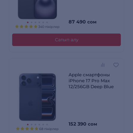
87 490
сом
340 пікірлер
Сатып алу
Apple смартфоны
iPhone 17 Pro Max
12/256GB Deep Blue
152 390
сом
68 пікірлер