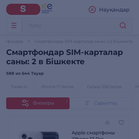
Науқандар
артфондар
Смартфондар SIM-карталар саны: 2 в Бішкекте
Смартфондар SIM-карталар
саны: 2 в Бішкекте
588 из
644 Тауар
Trade-In
iPhone 17 Series
Galaxy S26 Series
i
1
Фильтры
Сұрыптау
Apple смартфоны
iPhone 17 Pro