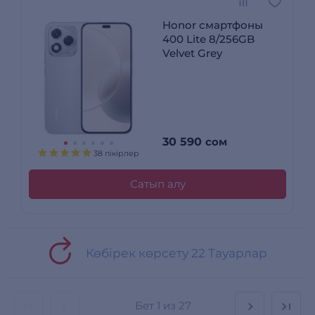
Honor смартфоны
400 Lite 8/256GB
Velvet Grey
30 590
сом
38 пікірлер
Сатып алу
Көбірек көрсету 22 Тауарлар
Бет
1 из 27