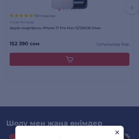
159 пікірлер
Смартфондар
Apple смартфоны iPhone 17 Pro Max 12/256GB Silver
152 390
сом
Сатылымда бар
Шолу мен жаңа өнімдер