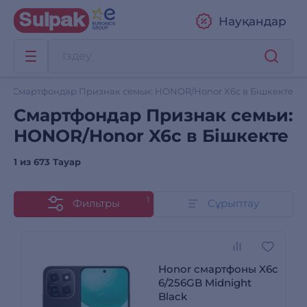
Науқандар
Смартфондар Признак семьи: HONOR/Honor X6c в Бішкекте
Смартфондар Признак семьи:
HONOR/Honor X6c в Бішкекте
1 из
673 Тауар
1
Фильтры
Сұрыптау
Honor смартфоны X6c
6/256GB Midnight
Black