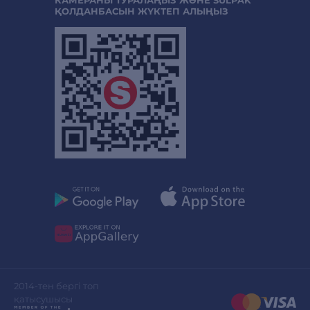
ҚОЛДАНБАСЫН ЖҮКТЕП АЛЫҢЫЗ
2014-тен бергі топ
қатысушысы