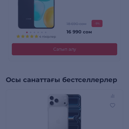
18 690 сом
-9%
16 990
сом
4 пікірлер
Сатып алу
Осы санаттағы бестселлерлер