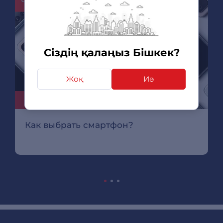
Сіздің қалаңыз Бішкек?
Жоқ
Иә
07.09.15
Как выбрать смартфон?