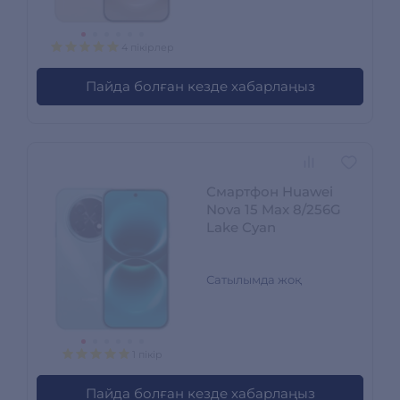
4 пікірлер
Пайда болған кезде хабарлаңыз
Смартфон Huawei
Nova 15 Max 8/256G
Lake Cyan
Сатылымда жоқ
1 пікір
Пайда болған кезде хабарлаңыз