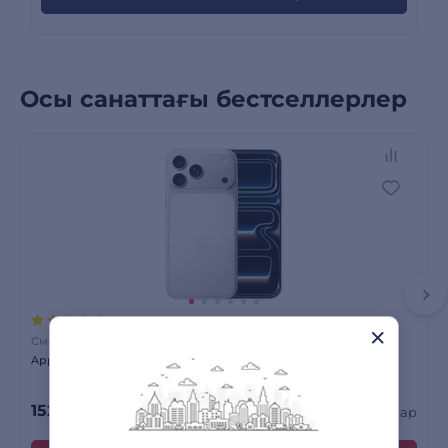
Осы санаттағы бестселлерлер
159 пікірлер
Смартфондар
Apple смартфоны iPhone 17 Pro Max 12/256GB Silver
152 390
сом
Сатылымда бар