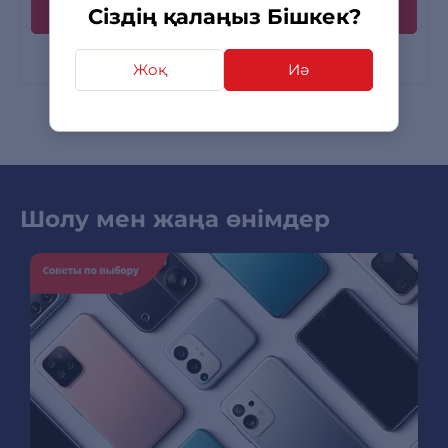
Сіздің қалаңыз Бішкек?
Жоқ
Иә
Шолу мен жаңа өнімдер