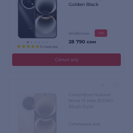
Golden Black
33 990 сом
-15%
28 790
сом
6 пікірлер
Сатып алу
Смартфон Huawei
Nova 15 Max 8/256G
Blush Gold
Сатылымда жоқ