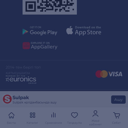
2014-тен бергі топ
қатысушысы
Sulpak
Сайттың дизайны
stylepix.net
Ашу
Sulpak қолданбасында ашу
Сайтты әзірлеген
evinent.com
Жеке
Басты
Каталог
Сравнение
Таңдаулы
Себет
кабинет