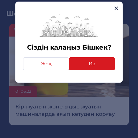
Шолу мен жаңа өнімдер
Сіздің қалаңыз Бішкек?
Жоқ
Иә
01.06.22
Кір жуатын және ыдыс жуатын
машиналарда ағып кетуден қорғау