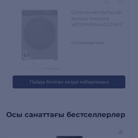
Gorenje кептіргіш кір
жуғыш машина
WD2PA1X64A2DGW/C
Сатылымда жоқ
0 пікірлер
Пайда болған кезде хабарлаңыз
Осы санаттағы бестселлерлер