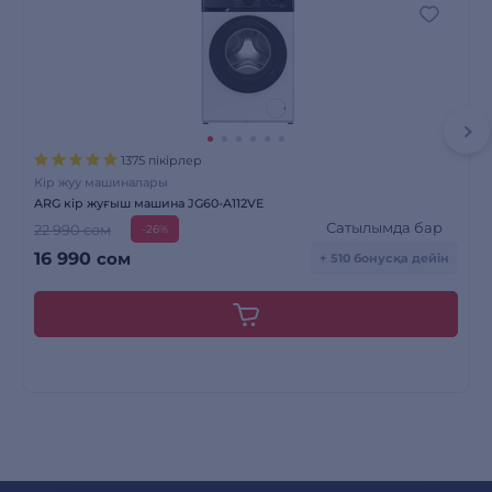
1375 пікірлер
Кір жуу машиналары
ARG кір жуғыш машина JG60-A112VE
Сатылымда бар
22 990 сом
-26%
16 990
сом
+ 510 бонусқа дейін