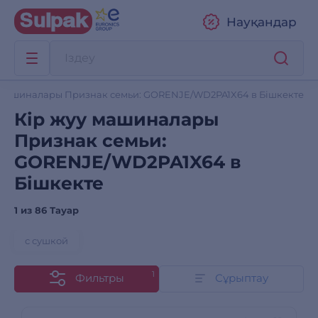
Науқандар
 машиналары Признак семьи: GORENJE/WD2PA1X64 в Бішкекте
Кір жуу машиналары
Признак семьи:
GORENJE/WD2PA1X64 в
Бішкекте
1 из
86 Тауар
с сушкой
1
Фильтры
Сұрыптау