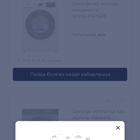
Gorenje кір жуғыш
машинасы
W3NGPI61SAS
Сатылымда жоқ
36 пікірлер
Пайда болған кезде хабарлаңыз
Gorenje кептіргіш кір
жуғыш машина
WD2PA1X64A2DGW/C