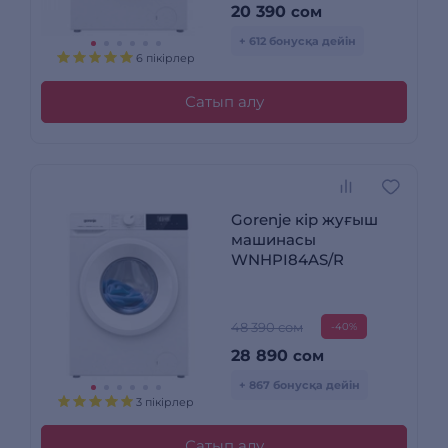
20 390
сом
+ 612 бонусқа дейін
6 пікірлер
Сатып алу
Gorenje кір жуғыш
машинасы
WNHPI84AS/R
48 390 сом
-40%
28 890
сом
+ 867 бонусқа дейін
3 пікірлер
Сатып алу