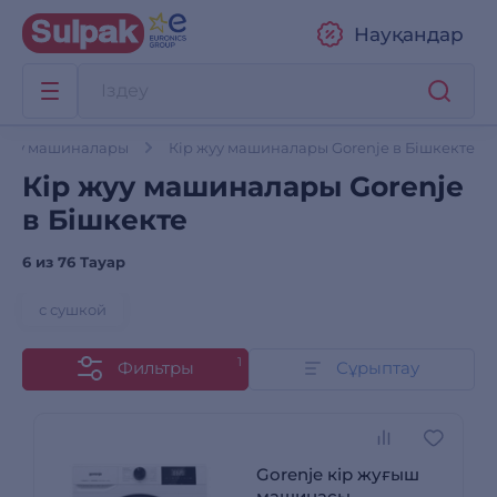
Науқандар
 жуу машиналары
Кір жуу машиналары Gorenje в Бішкекте
Кір жуу машиналары Gorenje
в Бішкекте
6 из
76 Тауар
с сушкой
1
Фильтры
Сұрыптау
Gorenje кір жуғыш
машинасы