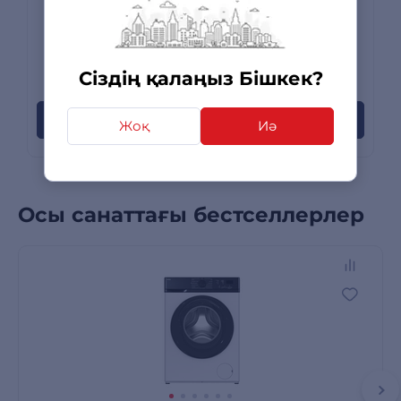
Сатылымда жоқ
Сіздің қалаңыз Бішкек?
0 пікірлер
Пайда болған кезде хабарлаңыз
Жоқ
Иә
Осы санаттағы бестселлерлер