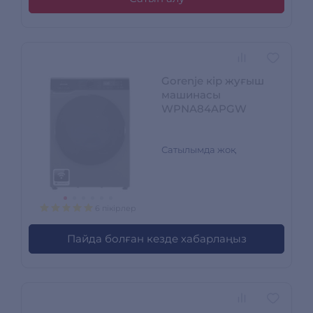
Gorenje кір жуғыш
машинасы
WPNA84APGW
Сатылымда жоқ
6 пікірлер
Пайда болған кезде хабарлаңыз