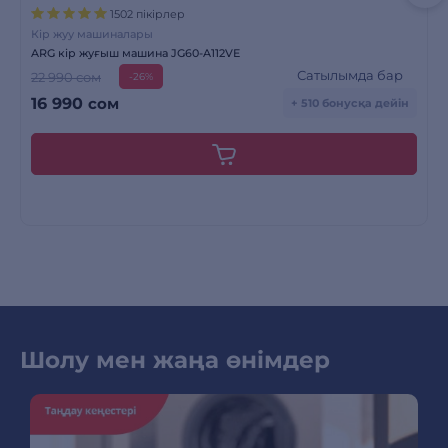
1502 пікірлер
Кір жуу машиналары
ARG кір жуғыш машина JG60-A112VE
Сатылымда бар
22 990 сом
-26%
16 990
сом
+ 510 бонусқа дейін
Шолу мен жаңа өнімдер