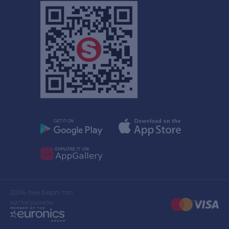
2014-тен бергі топ
қатысушысы