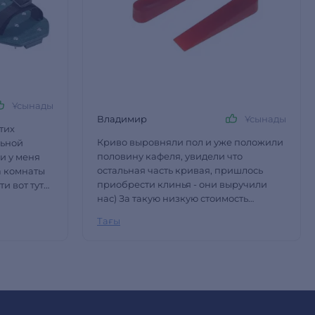
Ұсынады
Владимир
Ұсынады
тих
Криво выровняли пол и уже положили
льной
половину кафеля, увидели что
 и у меня
остальная часть кривая, пришлось
а комнаты
приобрести клинья - они выручили
ти вот тут
нас) За такую низкую стоимость
узей и
получаем целых 100 штук прочных
ие и т.д -
Тағы
клиньев. Рекомендую, очень доволен.
. Но
д)
 на ноге
иала не
аешь
помешают
комендую,