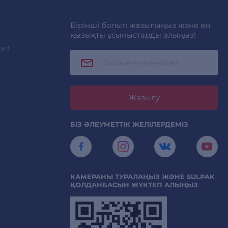
Бірінші болып жазылыңыз және ең
қызықты ұсыныстарды алыңыз!
ус!
Жазылу
БІЗ ӘЛЕУМЕТТІК ЖЕЛІЛЕРДЕМІЗ
КАМЕРАНЫ ТУРАЛАҢЫЗ ЖӘНЕ SULPAK
ҚОЛДАНБАСЫН ЖҮКТЕП АЛЫҢЫЗ