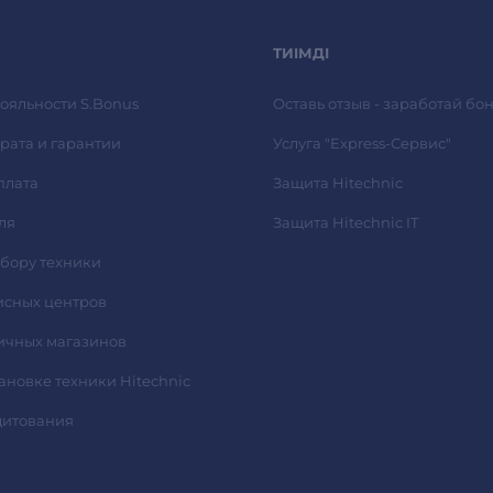
сулпак спасибо.
ТИІМДІ
ояльности S.Bonus
Оставь отзыв - заработай бон
рата и гарантии
Услуга "Express-Сервис"
плата
Защита Hitechnic
ля
Защита Hitechnic IT
ыбору техники
исных центров
ичных магазинов
тановке техники Hitechnic
дитования