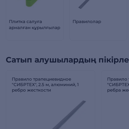
Плитка салуға
Правилолар
арналған құрылғылар
Сатып алушылардың пікірле
Правило трапециевидное
Правило 
"СИБРТЕХ", 2.5 м, алюминий, 1
"СИБРТЕХ"
ребро жесткости
ребра же