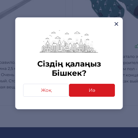
Владимир
ч
Ұсынады
Как мне сильно не хватало э
Сіздің қалаңыз
равило. Производство
подошв. Работаю в строите
ина 2,5 метра, материал
сфере, часто заливаем пол -
Бішкек?
 Очень прочный и
привычка заливать от конц
ый. Стоит своих денег,
(от двери).. Залил - а как вый
ая вещь при ремонте.
не понятно. Раньше звал др
Жоқ
Иә
цена, рекомендую к
просил подложить палки всяк
Тағы
чтоб особо не мялось ничего
наконец то таки нашёл выхо
Подошва идеально подошла,
сидит удобно. Много матер
портит, просто шипами дел
дырочки которые даже не 
при дальнейшей работе. Ре