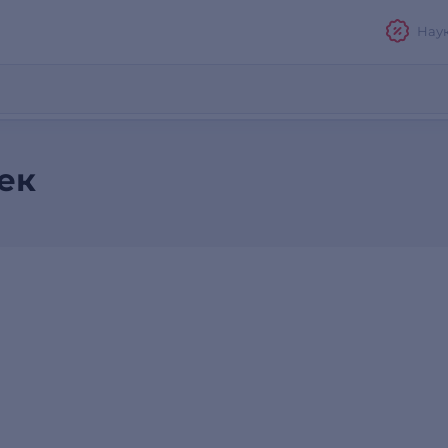
Нау
ек