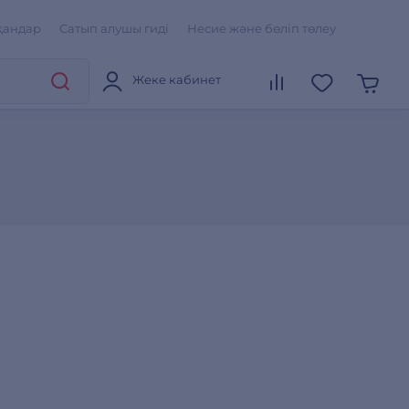
қандар
Сатып алушы гиді
Несие және бөліп төлеу
Жеке кабинет