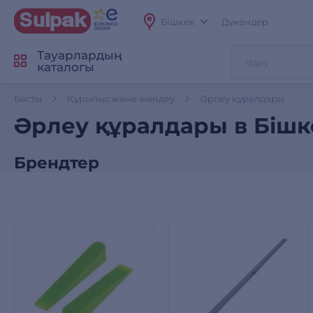
Бішкек
Дүкендер
Тауарлардың
каталогы
Басты
Құрылыс және жөндеу
Әрлеу құралдары
Әрлеу құралдары в Бішк
Брендтер