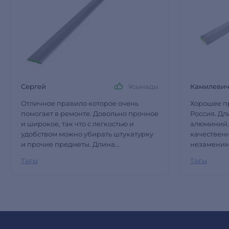
Сергей
Ұсынады
Камилеви
Отличное правило которое очень
Хорошее п
помогает в ремонте. Довольно прочное
Россия. Дл
и широкое, так что с легкостью и
алюминий.
удобством можно убирать штукатурку
качественн
и прочие предметы. Длина
незаменим
нормальная, удобно. Не тяжелое,
Доступная 
Тағы
Тағы
также устойчиво к коррозии.
покупке
Рекомендую, цена хорошая.