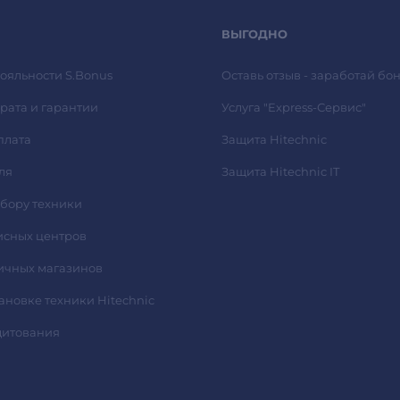
ВЫГОДНО
ояльности S.Bonus
Оставь отзыв - заработай бон
рата и гарантии
Услуга "Express-Сервис"
плата
Защита Hitechnic
ля
Защита Hitechnic IT
ыбору техники
исных центров
ичных магазинов
тановке техники Hitechnic
дитования