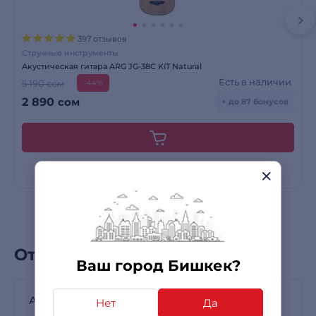
397 отзывов
Струнные инструменты
Акустическая гитара ARG JG-38C KIT Natural
Есть в наличии
5 190 сом
-44%
2 890
сом
+ до 87 бонусов
Отзывы покупателей
Ваш город Бишкек?
Акустическая гитара ARG JG-38C KIT Natural
Нет
Да