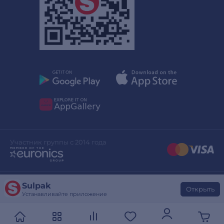
Участник группы с 2014 года
Sulpak
Дизайн сайта
stylepix.net
Открыть
Устанавливайте приложение
Разработка сайта
evinent.com