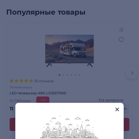
Популярные товары
35 отзывов
Телевизоры
LED телевизор ARG LD32D7500
На витрине
12 790 сом
-13%
11 090
сом
+ до 333 бонусов