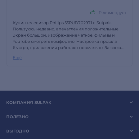
Рекомендует
Купил телевизор Philips 55PUD702971 в Sulpak.
Пользуюсь недавно, впечатления положительные.
Экран большой, изображение четкое, фильмы и
YouTube смотреть комфортно. Настройка прошла
быстро, приложения работают нормально. За свою
цену телевизором доволен, покупку могу
Ещё
рекомендовать. Спасибо Sulpak за сервис и быструю
доставку.
КОМПАНИЯ SULPAK
ПОЛЕЗНО
ВЫГОДНО