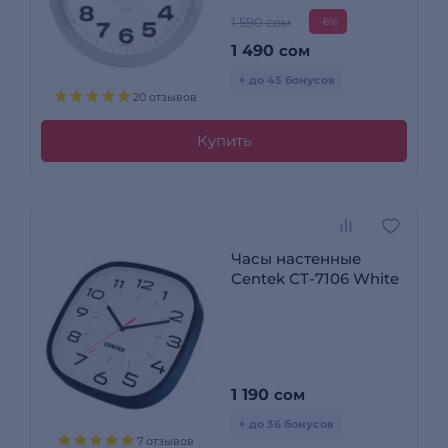
1 590 сом
-6%
1 490
сом
+ до 45 бонусов
20 отзывов
Купить
Часы настенные
Centek CT-7106 White
1 190
сом
+ до 36 бонусов
7 отзывов