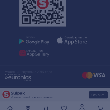
Участник группы с 2014 года
Sulpak
Дизайн сайта
stylepix.net
Открыть
Устанавливайте приложение
Разработка сайта
evinent.com