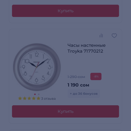
Купить
Часы настенные
Troyka 71770212
1 290 сом
-8%
1 190
сом
+ до 36 бонусов
3 отзыва
Купить