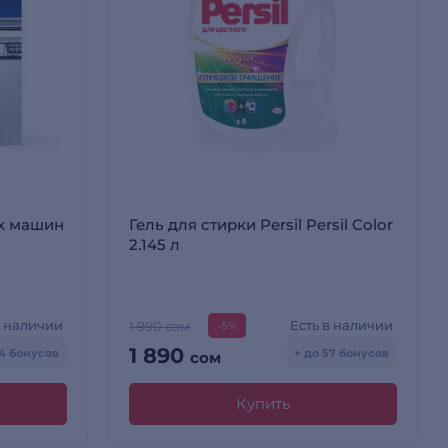
х машин
Гель для стирки Persil Persil Color
2.145 л
в наличии
Есть в наличии
1 990 сом
-5%
1 890
24 бонусов
+ до 57 бонусов
сом
Купить