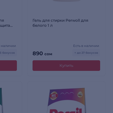
ля
Гель для стирки Perwoll для
ащита
белого 1 л
в наличии
Есть в наличии
890
33 бонусов
+ до 27 бонусов
сом
Купить