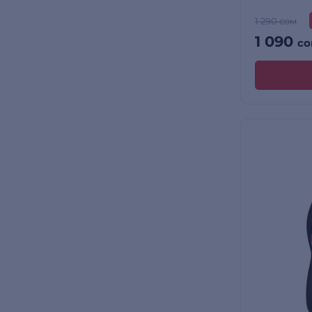
1 290 сом
1 090
со