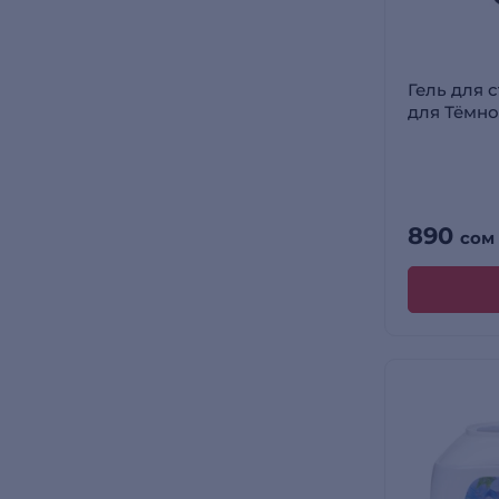
Гель для с
для Тёмног
890
сом