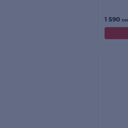
1 590
со