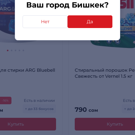
Ваш город Бишкек?
Нет
Да
ля стирки ARG Bluebell
Стиральный порошок Per
Свежесть от Vernel 1.5 кг
Есть в наличии
Есть 
-16%
790
+ до 33 бонусов
+ до 
м
сом
Купить
Купить