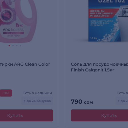
стирки ARG Clean Color
Соль для посудомоечны
Finish Calgonit 1,5кг
Есть в наличии
Есть 
-28%
790
+ до 24 бонусов
+ до 
сом
Купить
Купить