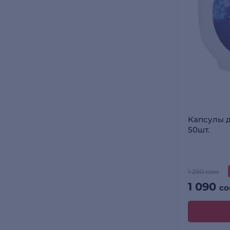
Капсулы д
50шт.
1 290 сом
1 090
со