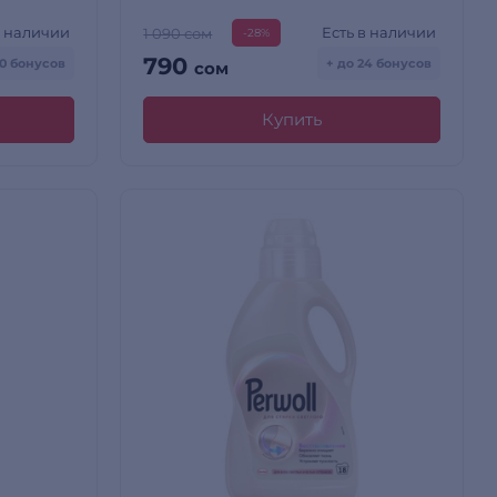
в наличии
Есть в наличии
1 090 сом
-28%
790
30 бонусов
+ до 24 бонусов
сом
Купить