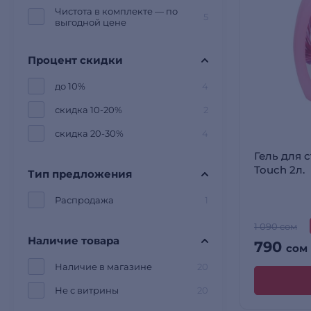
Чистота в комплекте — по
5
выгодной цене
Процент скидки
до 10%
4
скидка 10-20%
2
скидка 20-30%
4
Гель для 
Touch 2л.
Тип предложения
Распродажа
1
1 090 сом
Наличие товара
790
сом
Наличие в магазине
20
Не с витрины
20