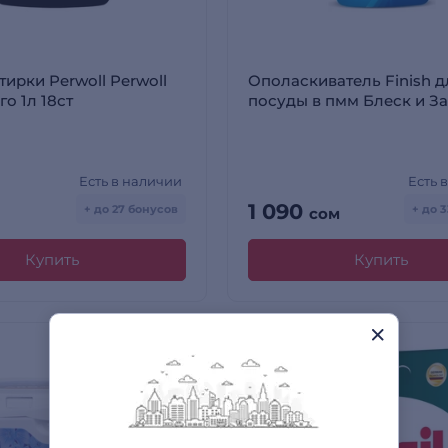
тирки Perwoll Perwoll
Ополаскиватель Finish д
о 1л 18ст
посуды в пмм Блеск и З
450 мл
Есть в наличии
Есть 
1 090
+ до 27 бонусов
+ до 
сом
Купить
Купить