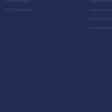
Оптовый отдел
Адреса серв
CPI Партнерство
Адреса розн
Услуги по ус
Условия кре