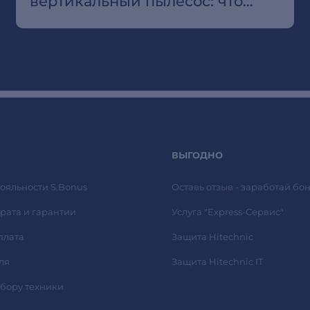
вертикальный пылесос: что
выбрать для квартиры с
ковролином
ВЫГОДНО
ояльности S.Bonus
Оставь отзыв - заработай бон
рата и гарантии
Услуга "Express-Сервис"
плата
Защита Hitechnic
ля
Защита Hitechnic IT
ыбору техники