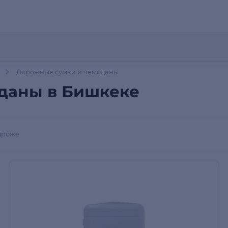
Дорожные сумки и чемоданы
даны в Бишкеке
ороже