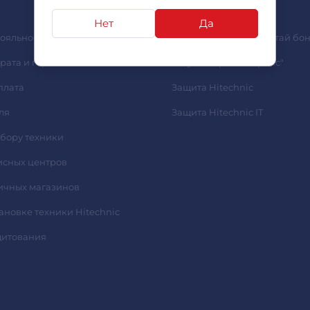
ВЫГОДНО
Нет
Да
ояльности S.Bonus
Оставь отзыв - заработай бон
рата и гарантии
Услуга "Express-Сервис"
плата
Защита Hitechnic
ля
Защита Hitechnic IT
ыбору техники
исных центров
ичных магазинов
тановке техники Hitechnic
дитования