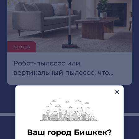
30.07.26
Робот-пылесос или
вертикальный пылесос: что
выбрать для квартиры с
ковролином
Ваш город Бишкек?