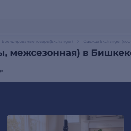
Брендированые товары(Exchanger)
Одежда Exchanger (коф
ы, межсезонная) в Бишкек
а.