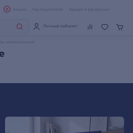
Акции
Гид покупателя
Кредит и рассрочка
Личный кабинет
ты, межсезонная)
е