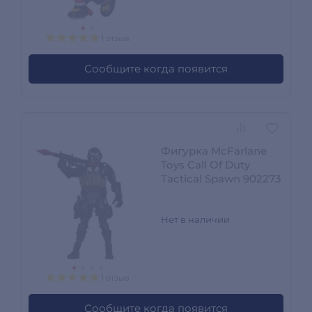
1 отзыв
Сообщите когда появится
Фигурка McFarlane
Toys Call Of Duty
Tactical Spawn 902273
Нет в наличии
1 отзыв
Сообщите когда появится