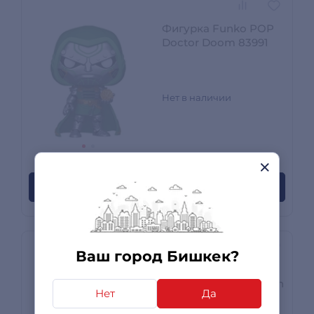
Фигурка Funko POP
Doctor Doom 83991
Нет в наличии
0 отзывов
Сообщите когда появится
Ваш город Бишкек?
Фигурка McFarlane
Toys Dc Direct Batman
Нет
Да