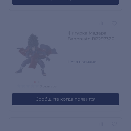
Фигурка Мадара
Banpresto BP29732P
Нет в наличии
0 отзывов
Сообщите когда появится