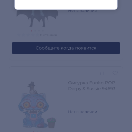
Нет в наличии
0 отзывов
Сообщите когда появится
Фигурка Funko POP
Derpy & Sussie 94693
Нет в наличии