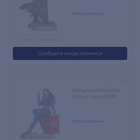
Нет в наличии
4 отзыва
Сообщите когда появится
Фигурка McFarlane
Fallout Lucy 41283
Нет в наличии