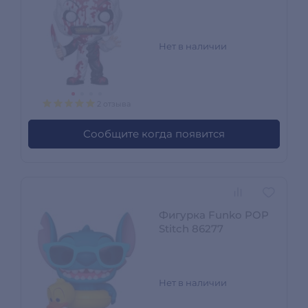
Нет в наличии
2 отзыва
Сообщите когда появится
Фигурка Funko POP
Stitch 86277
Нет в наличии