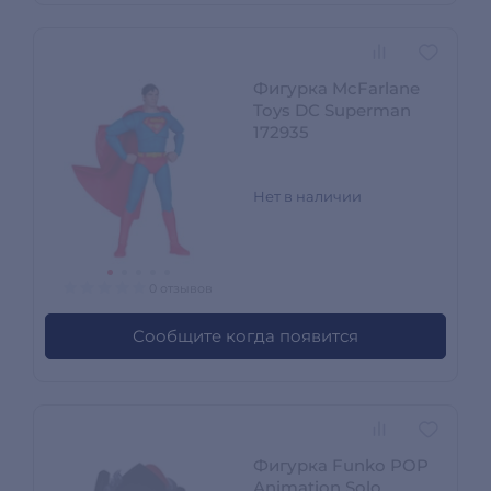
Фигурка McFarlane
Toys DC Superman
172935
Нет в наличии
0 отзывов
Сообщите когда появится
Фигурка Funko POP
Animation Solo