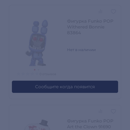
Фигурка Funko POP
Withered Bonnie
83864
Нет в наличии
0 отзывов
Сообщите когда появится
Фигурка Funko POP
Art the Clown 91690