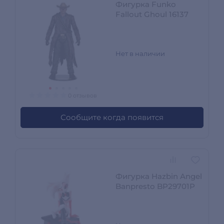
Фигурка Funko
Fallout Ghoul 16137
Нет в наличии
0 отзывов
Сообщите когда появится
Фигурка Hazbin Angel
Banpresto BP29701P