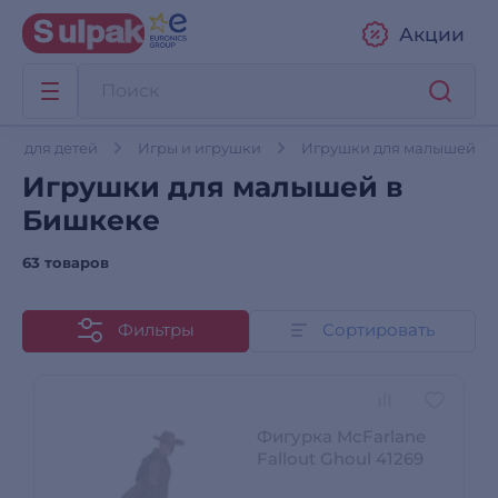
Акции
ры для детей
Игры и игрушки
Игрушки для малышей
Игрушки для малышей в
Бишкеке
63 товаров
Фильтры
Сортировать
Фигурка McFarlane
Fallout Ghoul 41269