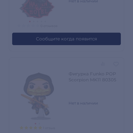
Нет в наличии
0 отзывов
Сообщите когда появится
Фигурка Funko POP
Scorpion MK11 80305
Нет в наличии
1 отзыв