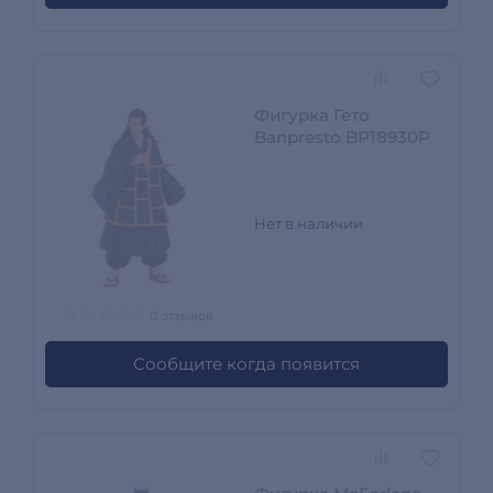
Фигурка Гето
Banpresto BP18930P
Нет в наличии
0 отзывов
Сообщите когда появится