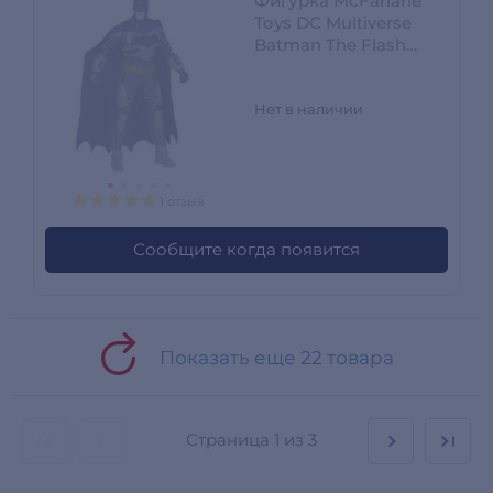
Фигурка McFarlane
Toys DC Multiverse
Batman The Flash
Movie
Нет в наличии
1 отзыв
Сообщите когда появится
Показать еще 22 товара
Страница
1 из 3