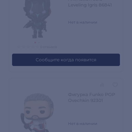
Leveling Igris 86841
Нет в наличии
0 отзывов
Сообщите когда появится
Фигурка Funko POP
Ovechkin 92301
Нет в наличии