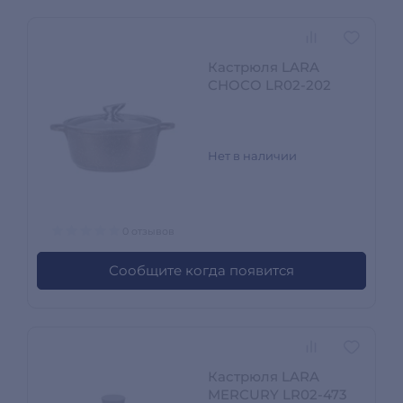
Кастрюля LARA
CHOCO LR02-202
Нет в наличии
0 отзывов
Сообщите когда появится
Кастрюля LARA
MERCURY LR02-473