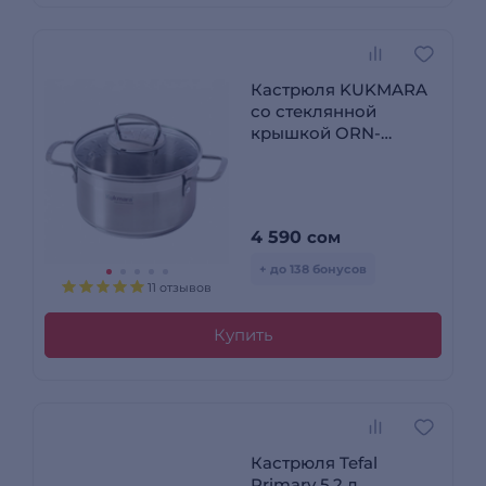
Кастрюля KUKMARA
со стеклянной
крышкой ORN-
CA2518G
4 590
сом
+ до 138 бонусов
11 отзывов
Купить
Кастрюля Tefal
Primary 5,2 л