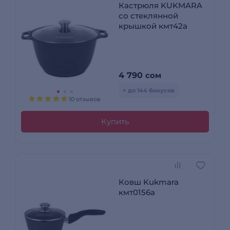
Кастрюля KUKMARA
со стеклянной
крышкой кмт42а
4 790
сом
+ до 144 бонусов
10 отзывов
Купить
Ковш Kukmara
кмт0156а