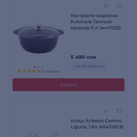
Кастрюля-жаровня
Kukmara Темный
мрамор 5 л (жмт528)
5 490
сом
+ до 165 бонусов
8 отзывов
Купить
Ковш Ardesto Gemini
Liguria, 1.8л AR4318GB