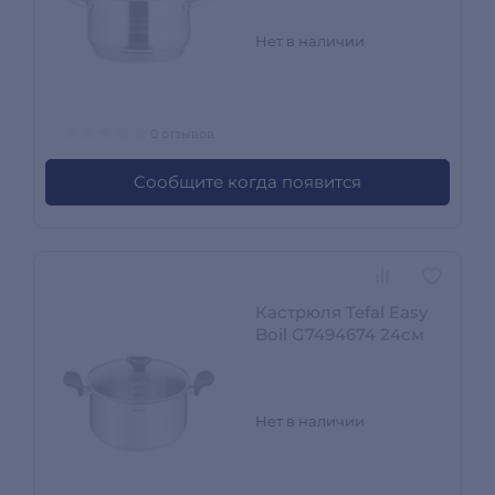
Нет в наличии
0 отзывов
Сообщите когда появится
Кастрюля Tefal Easy
Boil G7494674 24см
Нет в наличии