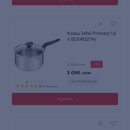
Ковш Tefal Primary 1,5
л (E3082274)
3 790 сом
-18%
3 090
сом
+ до 93 бонусов
36 отзывов
Купить