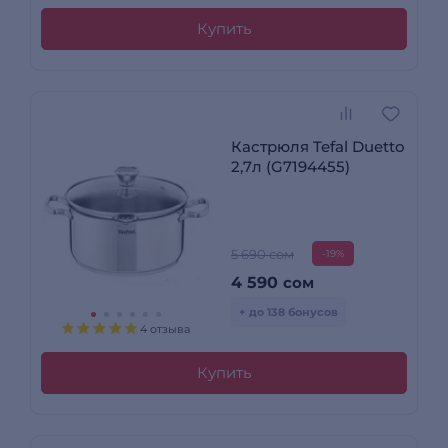
Купить
Кастрюля Tefal Duetto
2,7л (G7194455)
5 690 сом
-19%
4 590
сом
+ до 138 бонусов
4 отзыва
Купить