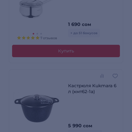
1 690
сом
+ до 51 бонусов
7 отзывов
Купить
Кастрюля Kukmara 6
л (кмт62-1а)
5 990
сом