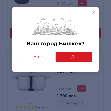
3 490 сом
-6%
3 290
сом
+ до 99 бонусов
1 отзыв
Купить
Ваш город Бишкек?
Нет
Да
Кастрюля Ardesto
Gemini Gourmet
AR1939BC
1 890 сом
-5%
1 790
сом
+ до 54 бонусов
3 отзыва