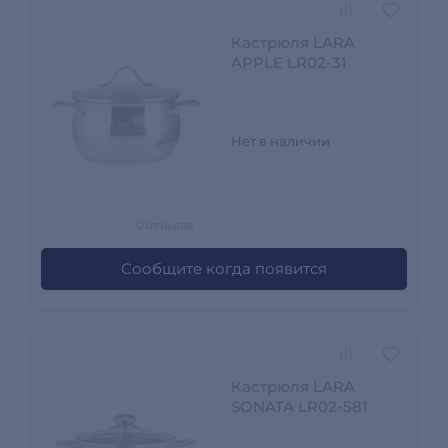
Кастрюля LARA
APPLE LR02-31
Нет в наличии
0 отзывов
Сообщите когда появится
Кастрюля LARA
SONATA LR02-581