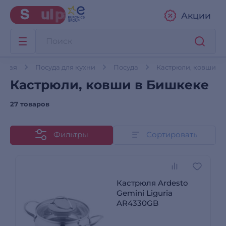
Акции
авная
Посуда для кухни
Посуда
Кастрюли, ковши
Кастрюли, ковши в Бишкеке
27 товаров
Фильтры
Сортировать
Кастрюля Ardesto
Gemini Liguria
AR4330GB