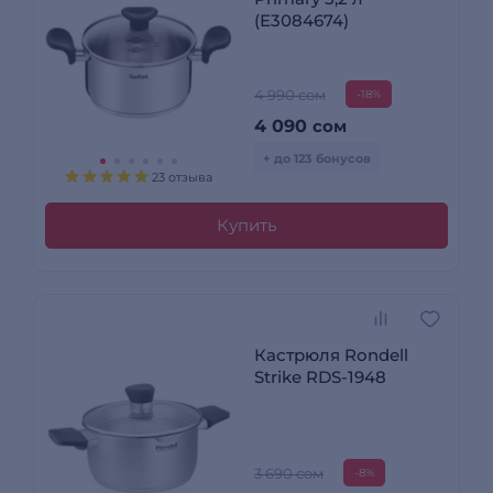
(E3084674)
4 990 сом
-18%
4 090
сом
+ до 123 бонусов
23 отзыва
Купить
Кастрюля Rondell
Strike RDS-1948
3 690 сом
-8%