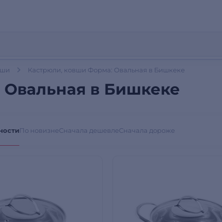
вши
Кастрюли, ковши Форма: Овальная в Бишкеке
 Овальная в Бишкеке
ности
По новизне
Сначала дешевле
Сначала дороже