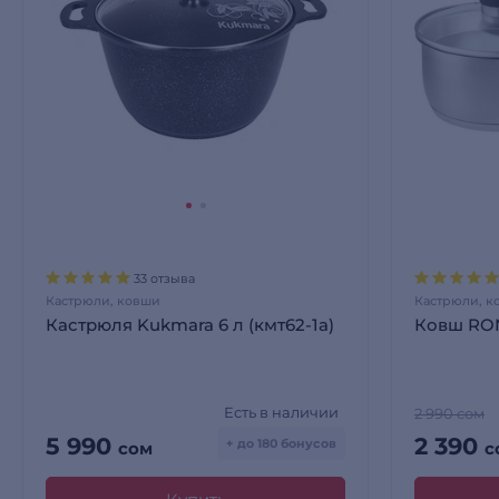
33 отзыва
Кастрюли, ковши
Кастрюли, к
Кастрюля Kukmara 6 л (кмт62-1а)
Ковш RON
Есть в наличии
2 990 сом
5 990
2 390
+ до 180 бонусов
сом
с