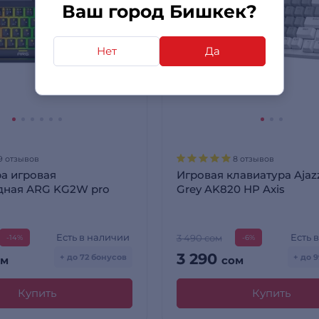
Ваш город Бишкек?
Нет
Да
9 отзывов
8 отзывов
а игровая
Игровая клавиатура Ajaz
дная ARG KG2W pro
Grey AK820 HP Axis
Есть в наличии
Есть 
3 490 сом
-14%
-6%
3 290
+ до 72 бонусов
+ до 
ом
сом
Купить
Купить