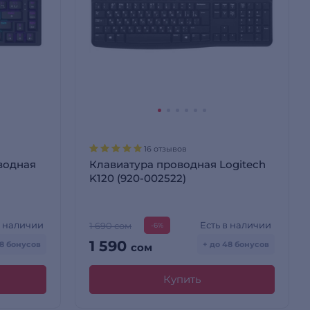
16 отзывов
водная
Клавиатура проводная Logitech
K120 (920-002522)
в наличии
Есть в наличии
1 690 сом
-6%
1 590
48 бонусов
+ до 48 бонусов
сом
Купить