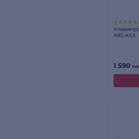
Клавиатур
ARG KG3
1 590
со