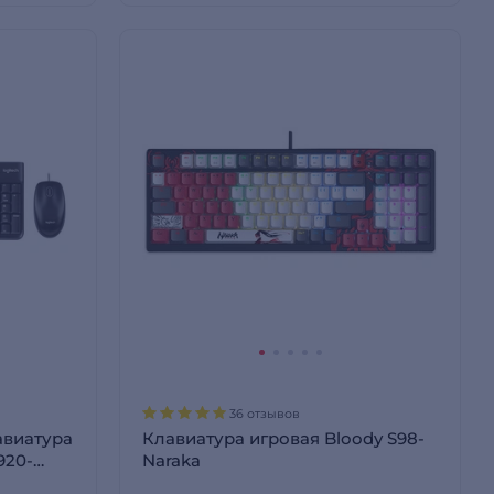
36 отзывов
авиатура
Клавиатура игровая Bloody S98-
920-
Naraka