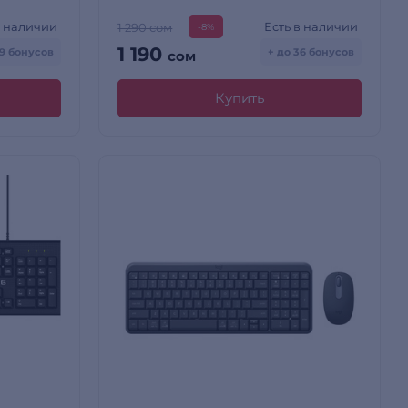
в наличии
Есть в наличии
1 290 сом
-8%
1 190
99 бонусов
+ до 36 бонусов
сом
Купить