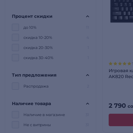
Процент скидки
до 10%
11
скидка 10-20%
4
скидка 20-30%
1
скидка 30-40%
1
Игровая к
Тип предложения
AK820 Red
Распродажа
2
Наличие товара
2 790
с
Наличие в магазине
31
Не с витрины
31