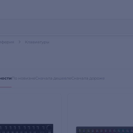
иферия
Клавиатуры
ности
По новизне
Сначала дешевле
Сначала дороже