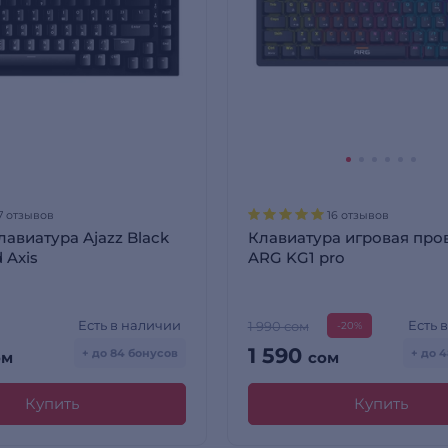
7 отзывов
16 отзывов
лавиатура Ajazz Black
Клавиатура игровая про
 Axis
ARG KG1 pro
Есть в наличии
Есть 
1 990 сом
-20%
1 590
+ до 84 бонусов
+ до 
ом
сом
Купить
Купить