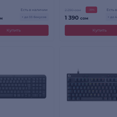
Есть в наличии
Есть 
2 290 сом
-39%
1 390
+ до 33 бонусов
+ до 
м
сом
Купить
Купить