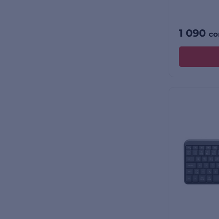
1 090
со