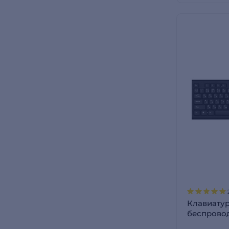
Клавиату
беспрово