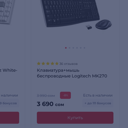
36 отзывов
z White-
Клавиатура+мышь
беспроводные Logitech MK270
в наличии
Есть в наличии
3 990 сом
-8%
3 690
99 бонусов
+ до 111 бонусов
сом
Купить