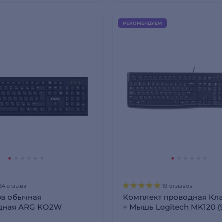
РЕКОМЕНДУЕМ
24 отзыва
19 отзывов
ра обычная
Комплект проводная Кл
дная ARG KO2W
+ Мышь Logitech MK120 (
002561)