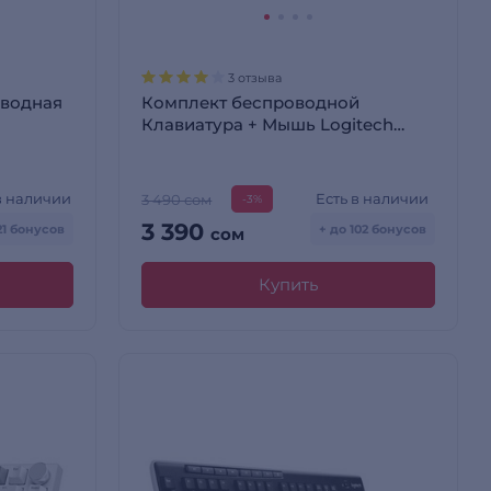
3 отзыва
оводная
Комплект беспроводной
Клавиатура + Мышь Logitech
MK250 (920-013853)
в наличии
Есть в наличии
3 490 сом
-3%
3 390
21 бонусов
+ до 102 бонусов
сом
Купить