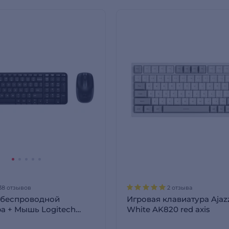
38 отзывов
2 отзыва
 беспроводной
Игровая клавиатура Ajazz
а + Мышь Logitech
White AK820 red axis
0-003169)