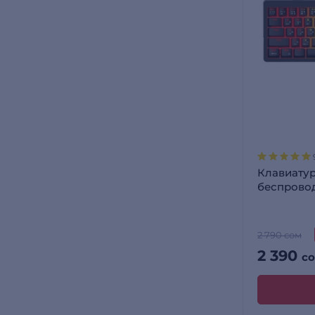
Клавиатур
беспрово
2 790 сом
2 390
с