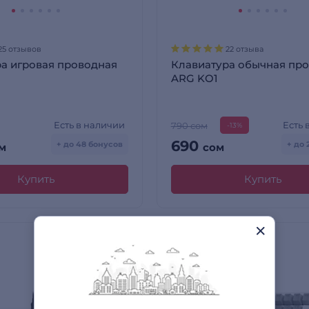
25 отзывов
22 отзыва
а игровая проводная
Клавиатура обычная пр
ARG KO1
Есть в наличии
Есть 
790 сом
-13%
690
+ до 48 бонусов
+ до 
м
сом
Купить
Купить