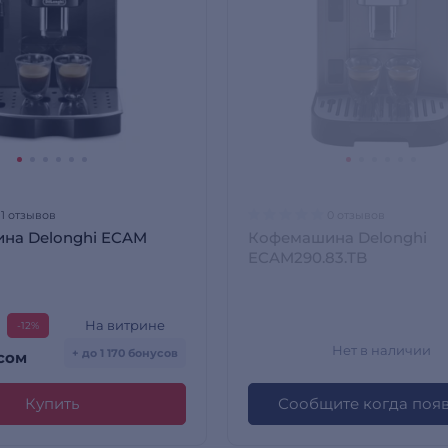
11 отзывов
0 отзывов
на Delonghi ECAM
Кофемашина Delonghi
ECAM290.83.TB
На витрине
-12%
Нет в наличии
+ до 1 170 бонусов
сом
Купить
Сообщите когда поя