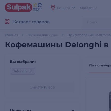
Бишкек
Магазины
Каталог товаров
Главная
Техника для кухни
Приготовление напитков
Кофемашины Delonghi в
Вы выбрали:
По популяр
Delonghi
Очистить все
Цены, сом