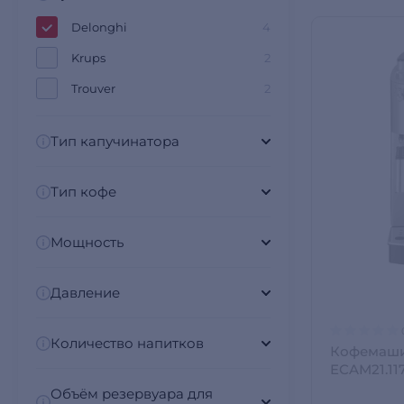
Delonghi
4
Krups
2
Trouver
2
Тип капучинатора
Тип кофе
Мощность
Давление
Количество напитков
Кофемаши
ECAM21.11
Объём резервуара для