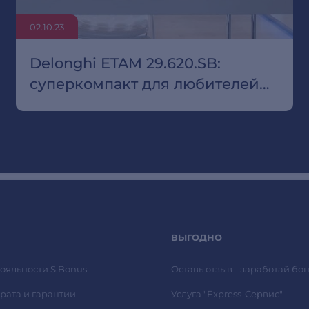
02.10.23
Delonghi ETAM 29.620.SB:
суперкомпакт для любителей
кофе
ВЫГОДНО
ояльности S.Bonus
Оставь отзыв - заработай бон
рата и гарантии
Услуга "Express-Сервис"