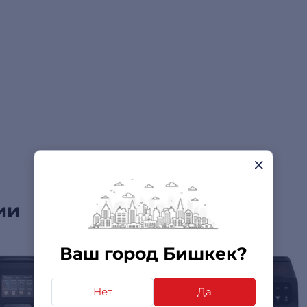
ии
Ваш город Бишкек?
Нет
Да