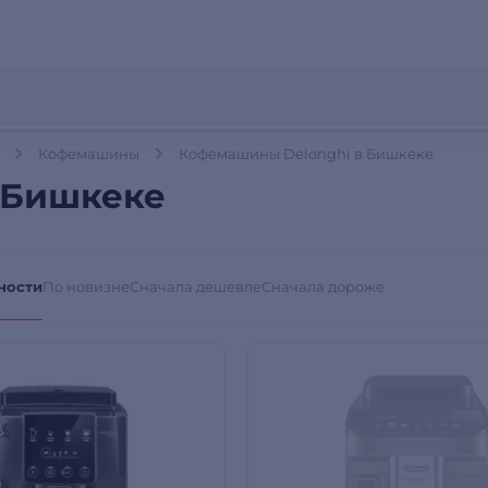
Кофемашины
Кофемашины Delonghi в Бишкеке
 Бишкеке
ности
По новизне
Сначала дешевле
Сначала дороже