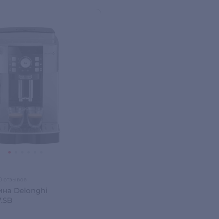
0 отзывов
на Delonghi
7.SB