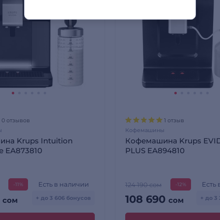
0 отзывов
1 отзыв
ы
Кофемашины
на Krups Intuition
Кофемашина Krups EVI
ce EA873810
PLUS EA894810
Есть в наличии
Есть 
124 190 сом
-11%
-12%
0
108 690
+ до 3 606 бонусов
+ до 3
сом
сом