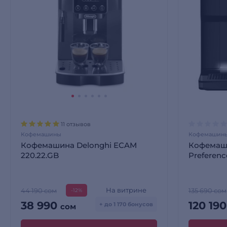
11 отзывов
Кофемашины
Кофемашин
Кофемашина Delonghi ECAM
Кофемаши
220.22.GB
Preferen
На витрине
44 190 сом
135 690 сом
-12%
38 990
120 19
+ до 1 170 бонусов
сом