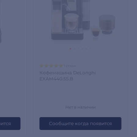
1 отзыв
Кофемашина DeLonghi
EXAM440.55.B
Нет в наличии
вится
Сообщите когда появится