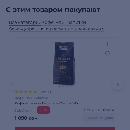
С этим товаром покупают
Все категории
Кофе. Чай. Напитки
Аксессуары для кофемашин и кофеварок
51 отзыв
Кофе. Чай. Напитки
Ко
Кофе зерновой De'Longhi Crema 250г
Коф
Есть в наличии
1 290 сом
1 
-16%
1 090
сом
1
+ до 33 бонусов