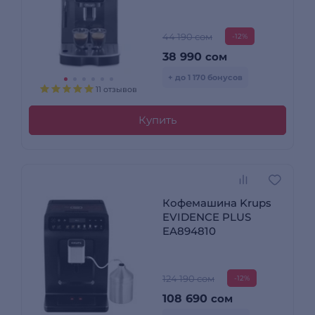
44 190 сом
-12%
38 990
сом
+ до 1 170 бонусов
11 отзывов
Купить
Кофемашина Krups
EVIDENCE PLUS
EA894810
124 190 сом
-12%
108 690
сом