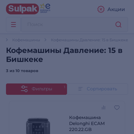
Акции
в
Кофемашины
Кофемашины Давление: 15 в Бишкеке
Кофемашины Давление: 15 в
Бишкеке
3 из
10 товаров
1
Фильтры
Сортировать
Кофемашина
Delonghi ECAM
220.22.GB