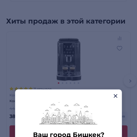
Хиты продаж в этой категории
11 отзывов
Кофемашины
Кофемашина Delonghi ECAM 220.22.GB
На витрине
44 190 сом
-12%
38 990
сом
+ до 1 170 бонусов
Ваш город Бишкек?