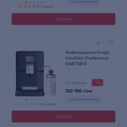
+ до 3 261 бонусов
1 отзыв
Купить
Кофемашина Krups
Intuition Preference
EA873810
135 690 сом
-11%
120 190
сом
+ до 3 606 бонусов
0 отзывов
Купить