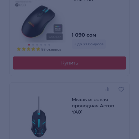
1 090
сом
+ до 33 бонусов
88 отзывов
Купить
Мышь игровая
проводная Acron
YA01