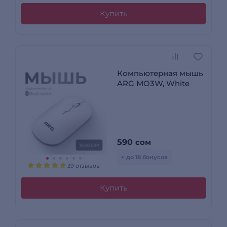
Купить
Компьютерная мышь
ARG MO3W, White
590
сом
+ до 18 бонусов
39 отзывов
Купить