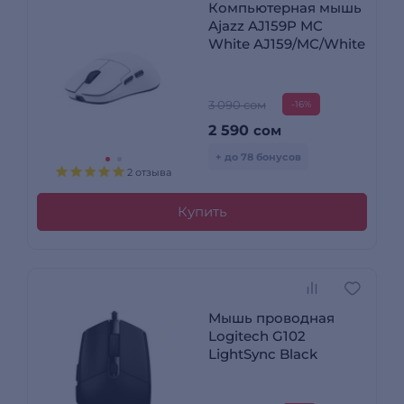
Компьютерная мышь
Ajazz AJ159P MC
White AJ159/MC/White
3 090 сом
-16%
2 590
сом
+ до 78 бонусов
2 отзыва
Купить
Мышь проводная
Logitech G102
LightSync Black