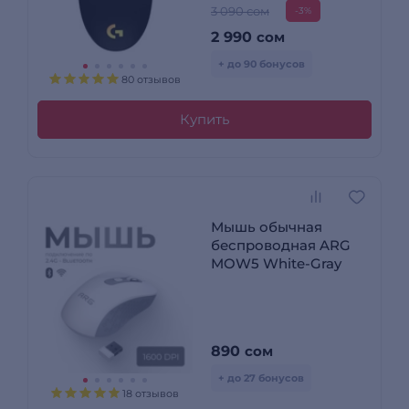
3 090 сом
-3%
2 990
сом
+ до 90 бонусов
80 отзывов
Купить
Мышь обычная
беспроводная ARG
MOW5 White-Gray
890
сом
+ до 27 бонусов
18 отзывов