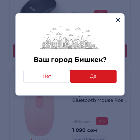
790 сом
-13%
690
сом
+ до 21 бонусов
34 отзыва
Купить
Ваш город Бишкек?
Нет
Да
Мышь беспроводная
Logitech M196
Bluetooth Mouse Rose
(910-007461)
1 190 сом
-8%
1 090
сом
+ до 33 бонусов