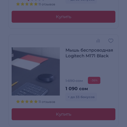
11 отзывов
Купить
Мышь беспроводная
Logitech M171 Black
1 690 сом
-36%
1 090
сом
+ до 33 бонусов
11 отзывов
Купить