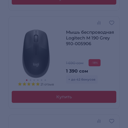
Мышь беспроводная
Logitech M 190 Grey
910-005906
1 690 сом
-18%
1 390
сом
+ до 42 бонусов
21 отзыв
Купить