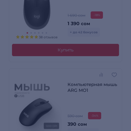
1 690 сом
-18%
1 390
сом
+ до 42 бонусов
38 отзывов
Купить
Компьютерная мышь
ARG MO1
590 сом
-34%
390
сом