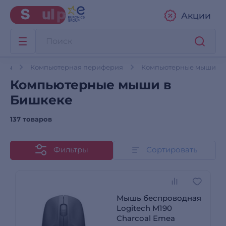
Акции
теры
Компьютерная периферия
Компьютерные мыши
Компьютерные мыши в
Бишкеке
137 товаров
Фильтры
Сортировать
Мышь беспроводная
Logitech M190
Charcoal Emea