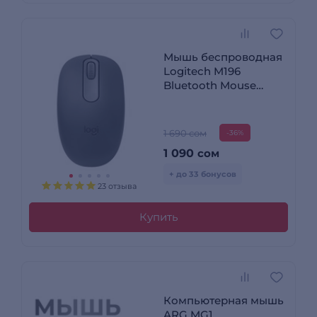
Мышь беспроводная
Logitech M196
Bluetooth Mouse
Graphite (910-007459)
1 690 сом
-36%
1 090
сом
+ до 33 бонусов
23 отзыва
Купить
Компьютерная мышь
ARG MG1