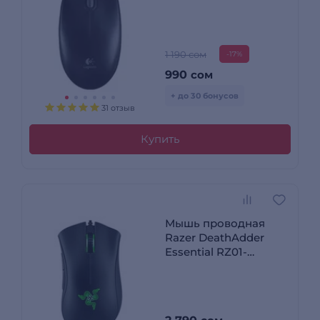
1 190 сом
-17%
990
сом
+ до 30 бонусов
31 отзыв
Купить
Мышь проводная
Razer DeathAdder
Essential RZ01-
02540100-R3M1