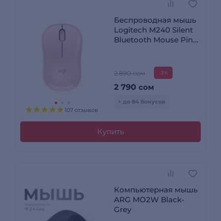
Беспроводная мышь
Logitech M240 Silent
Bluetooth Mouse Pink
910-007121
2 890 сом
-3%
2 790
сом
+ до 84 бонусов
107 отзывов
Купить
Компьютерная мышь
ARG MO2W Black-
Grey