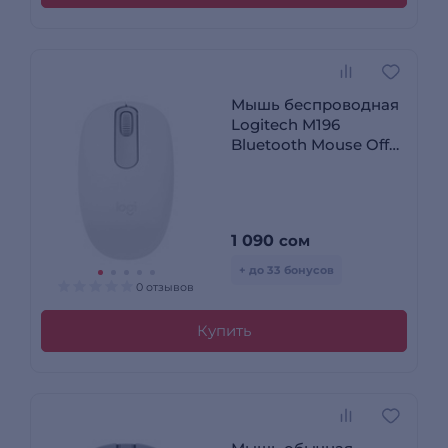
Мышь беспроводная
Logitech M196
Bluetooth Mouse Off
White (910-007460)
1 090
сом
+ до 33 бонусов
0 отзывов
Купить