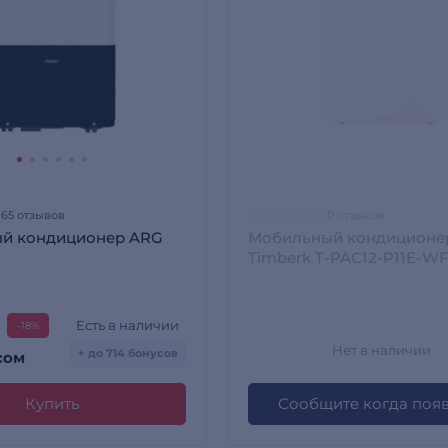
165 отзывов
0 отзывов
й кондиционер ARG
Мобильный кондиционе
Timberk T-PAC12-P11E-WF
PAC12-P11E-WF
Есть в наличии
-18%
Нет в наличии
+ до 714 бонусов
сом
Купить
Сообщите когда поя