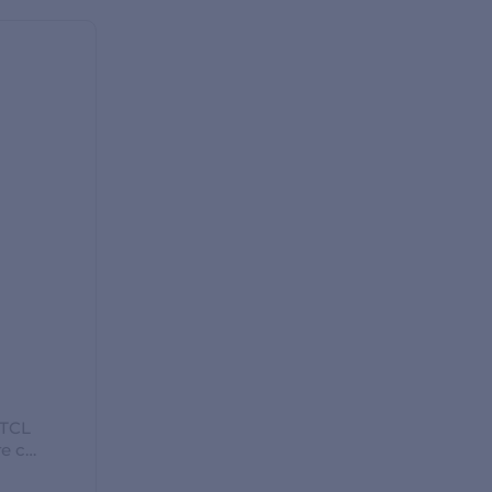
TCL
е с
й TAC-