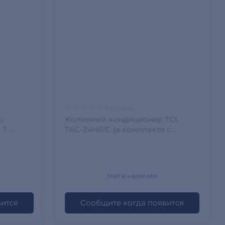
0 отзывов
р
Колонный кондиционер TCL
 T-
TAC-24HF/C (в комплекте с
медными трубами) Белый TAC-
24HF/C
Нет в наличии
вится
Сообщите когда появится