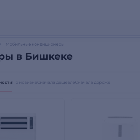
Мобильные кондиционеры
ры в Бишкеке
ности
По новизне
Сначала дешевле
Сначала дороже