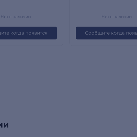
60HF/FD
Нет в наличии
Нет в наличии
ите когда появится
Сообщите когда поя
ии