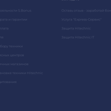
ояльности S.Bonus
Оставь отзыв - заработай бон
рата и гарантии
Услуга "Express-Сервис"
плата
Защита Hitechnic
ля
Защита Hitechnic IT
ыбору техники
исных центров
ичных магазинов
тановке техники Hitechnic
дитования