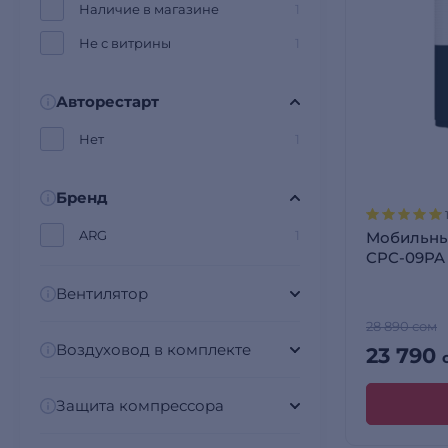
Наличие в магазине
1
Не с витрины
1
Авторестарт
Нет
1
Бренд
ARG
1
Мобильны
CPC-09PA
Вентилятор
28 890 сом
Воздуховод в комплекте
23 790
Защита компрессора