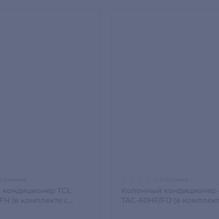
0 отзывов
0 отзывов
 кондиционер TCL
Колонный кондиционер 
FH (в комплекте с
TAC-60HF/FD (в комплект
трубами) Белый TAC-
медными трубами) Белы