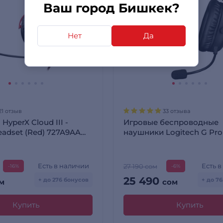
Ваш город Бишкек?
Нет
Да
21 отзыв
33 отзыва
HyperX Cloud III -
Игровые беспроводные
adset (Red) 727A9AA
наушники Logitech G Pro
Gaming Headset
Lightspeed Black 981-001
Red
Есть в наличии
Есть 
27 190 сом
-16%
-6%
25 490
+ до 276 бонусов
+ до 7
м
сом
Купить
Купить