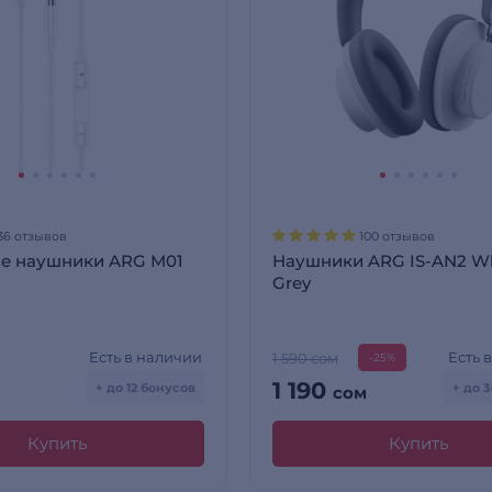
36 отзывов
100 отзывов
е наушники ARG M01
Наушники ARG IS-AN2 Wh
Grey
Есть в наличии
Есть 
1 590 сом
-25%
1 190
+ до 12 бонусов
+ до 
сом
Купить
Купить