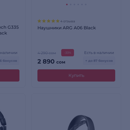
4 отзыва
ech G335
Наушники ARG A06 Black
ack
в наличии
Есть в наличии
4 290 сом
-33%
2 890
46 бонусов
+ до 87 бонусов
сом
Купить