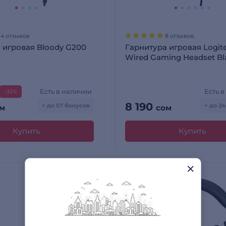
14 отзывов
8 отзывов
 игровая Bloody G200
Гарнитура игровая Logit
Wired Gaming Headset Bl
Есть в наличии
Есть 
-32%
8 190
+ до 57 бонусов
+ до 2
м
сом
Купить
Купить