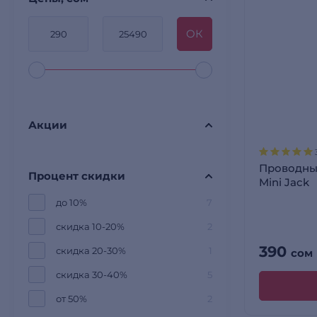
OК
Акции
Проводны
Процент скидки
Mini Jack
до 10%
7
скидка 10-20%
2
390
скидка 20-30%
1
сом
скидка 30-40%
5
от 50%
2