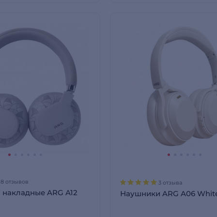
18 отзывов
3 отзыва
 накладные ARG A12
Наушники ARG A06 Whit