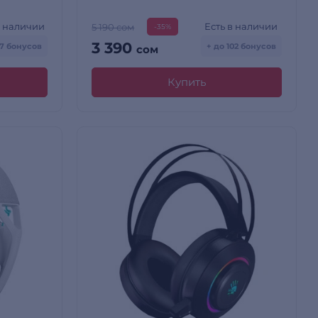
в наличии
Есть в наличии
5 190 сом
-35%
3 390
87 бонусов
+ до 102 бонусов
сом
Купить