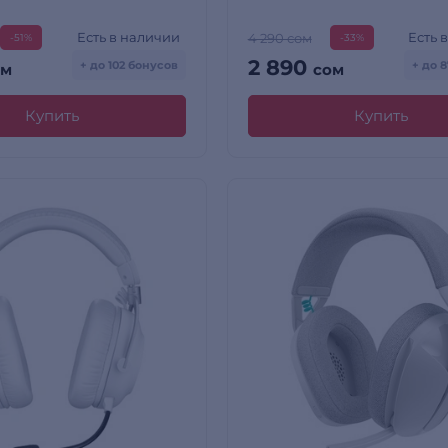
Есть в наличии
Есть 
4 290 сом
-51%
-33%
2 890
+ до 102 бонусов
+ до 
ом
сом
Купить
Купить