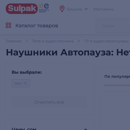
Бишкек
Магазины
Каталог товаров
Главная
Теле и аудио техника
TV и аудио аксессуары
Наушники Автопауза: Не
Вы выбрали:
По популяр
Нет
Очистить все
Цены, сом