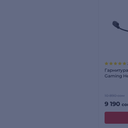
Гарнитура 
Gaming He
Cloud III 
727A9AA 
10 890 сом
9 190
со