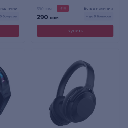
в наличии
Есть в наличии
590 сом
-51%
290
80 бонусов
+ до 9 бонусов
сом
Купить