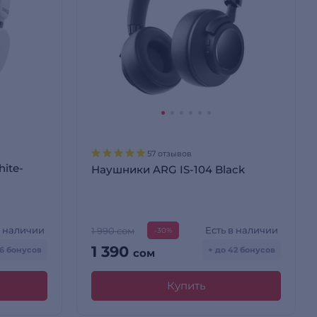
57 отзывов
ite-
Наушники ARG IS-104 Black
в наличии
Есть в наличии
1 990 сом
-30%
1 390
36 бонусов
+ до 42 бонусов
сом
Купить