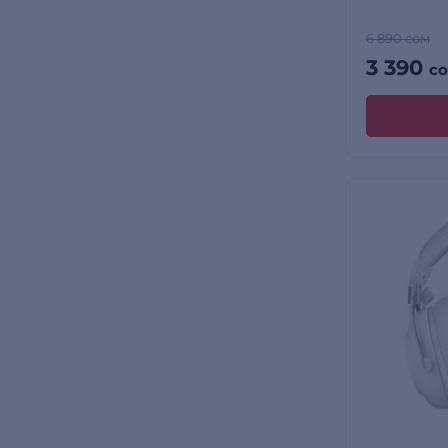
6 890 сом
3 390
с