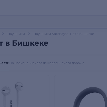
Наушники
Наушники Автопауза: Нет в Бишкеке
т в Бишкеке
ности
По новизне
Сначала дешевле
Сначала дороже