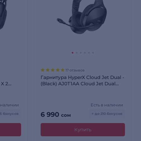
17 отзывов
Гарнитура HyperX Cloud Jet Dual -
 X 2
(Black) AJ0T1AA Cloud Jet Dual
263
AJ0T1AA Black
в наличии
Есть в наличии
6 990
65 бонусов
+ до 210 бонусов
сом
Купить