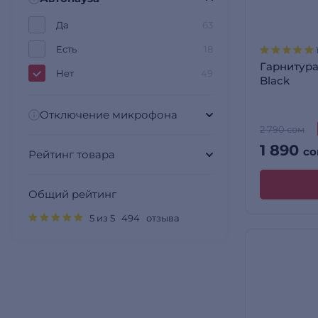
Да
63
Есть
18
Гарнитура
Нет
49
Black
Отключение микрофона
2 790 сом
1 890
со
Рейтинг товара
Общий рейтинг
5 из 5 494 отзыва