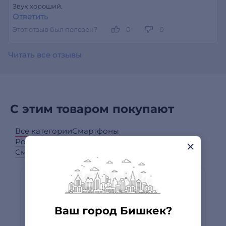
Звук хороший.
Ответить
Этот отзыв был полезен?
0
0
Читать все отзывы
С этим товаром покупают
Все категории
Смартфоны
Power bank (мобильные аккумуляторы)
Смарт-часы
Ваш город Бишкек?