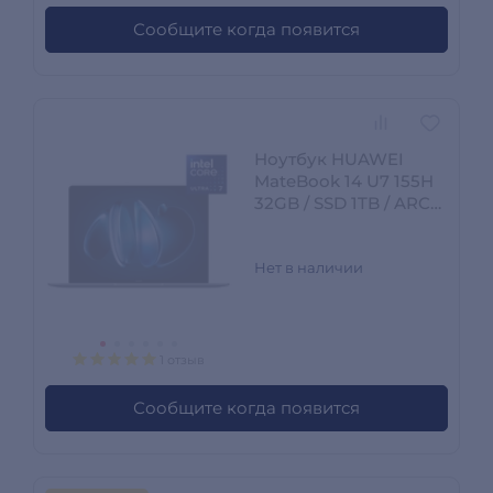
Сообщите когда появится
Ноутбук HUAWEI
MateBook 14 U7 155H
32GB / SSD 1TB / ARC
Graphics / NO OS /
53014MTW
Нет в наличии
1 отзыв
Сообщите когда появится