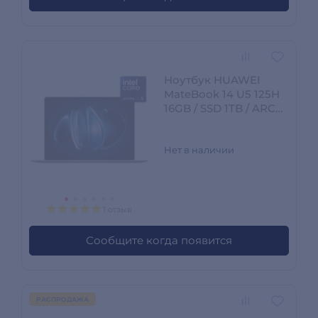
Ноутбук HUAWEI
MateBook 14 U5 125H
16GB / SSD 1TB / ARC
Graphics / NO OS /
53014NQD
Нет в наличии
1 отзыв
Сообщите когда появится
РАСПРОДАЖА