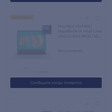
РАСПРОДАЖА
Ноутбук HUAWEI
MateBook 14 Intel Core
Ultra 5 125H 16GB / SSD
1TB / Arc graphics / NO
OS / FlemingH-W5611T
Нет в наличии
0 отзывов
Сообщите когда появится