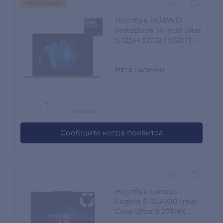
РАСПРОДАЖА
Ноутбук HUAWEI
MateBook 14 intel ultra
5 125H 32GB / SSD 1TB /
Arc graphics / NO OS /
FlemingH-W5211T
Нет в наличии
0 отзывов
Сообщите когда появится
Ноутбук Lenovo
Legion 5 15IAX10 Intel
Core Ultra 9 275HX
16GB / SSD 1TB / RTX