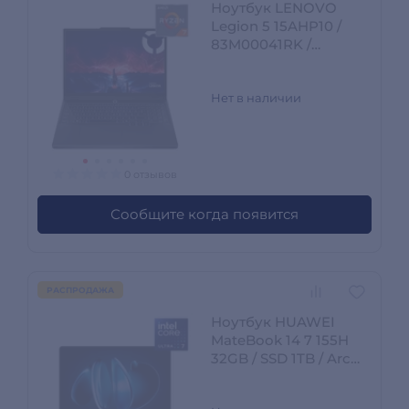
Ноутбук LENOVO
Legion 5 15AHP10 /
83M00041RK /
R7325SG55N
Нет в наличии
0 отзывов
Сообщите когда появится
РАСПРОДАЖА
Ноутбук HUAWEI
MateBook 14 7 155H
32GB / SSD 1TB / Arc
graphics / NO OS /
FlemingH-W7211T