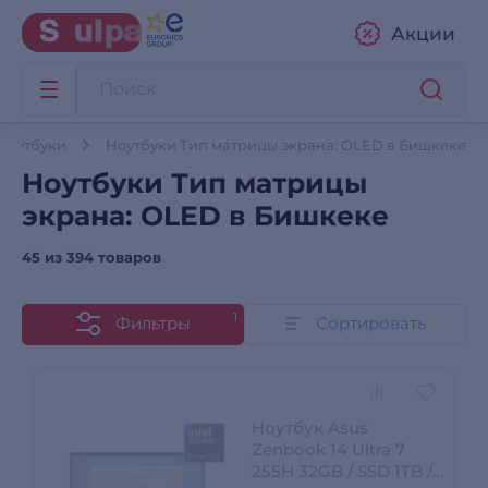
Акции
Ноутбуки
Ноутбуки Тип матрицы экрана: OLED в Бишкеке
Ноутбуки Тип матрицы
экрана: OLED в Бишкеке
45 из
394 товаров
1
Фильтры
Сортировать
Ноутбук Asus
Zenbook 14 Ultra 7
255H 32GB / SSD 1TB /