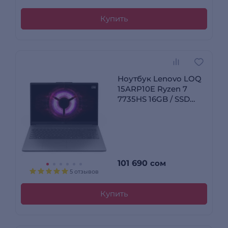
Купить
Ноутбук Lenovo LOQ
15ARP10E Ryzen 7
7735HS 16GB / SSD
512GB / GeForce RTX
4050 6GB / NO OS /
83S00009RK
101 690
сом
5 отзывов
Купить