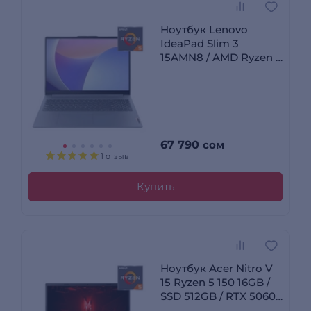
Ноутбук Lenovo
IdeaPad Slim 3
15AMN8 / AMD Ryzen 5
40 / 16GB / SSD 512GB /
Radeon Graphics 610M
/ 82XQ01SLRK
67 790
сом
1 отзыв
Купить
Ноутбук Acer Nitro V
15 Ryzen 5 150 16GB /
SSD 512GB / RTX 5060
8GB / NO OS /