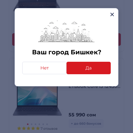
125 490 сом
-14%
108 490
сом
4 отзыва
Купить
Ваш город Бишкек?
Нет
Да
Ноутбук Acer Gadget
Acer Gadget E10
ETBook Core i5 12450H
16 GB / SSD 512GB /
Intel UHD Graphics /
Win 11 / 0167563995
55 990
сом
+ до 660 бонусов
7 отзывов