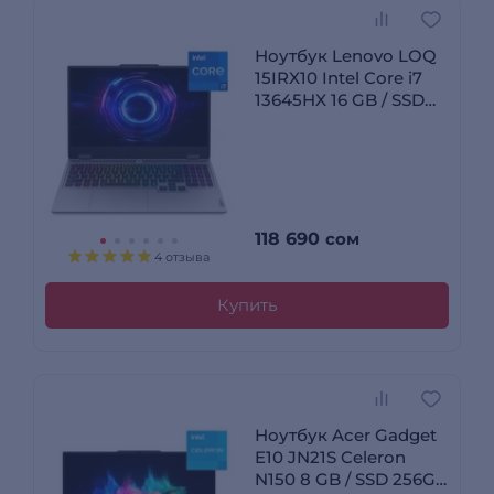
Ноутбук Lenovo LOQ
15IRX10 Intel Core i7
13645HX 16 GB / SSD
512GB / RTX 5050 8GB
/ NO OS / 83JE0189RK
118 690
сом
4 отзыва
Купить
Ноутбук Acer Gadget
E10 JN21S Celeron
N150 8 GB / SSD 256GB