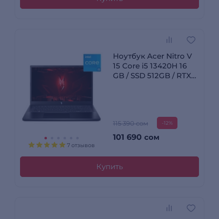
Ноутбук Acer Nitro V
15 Core i5 13420H 16
GB / SSD 512GB / RTX
5050 8GB / NO OS /
NH.QZ7ER.001 /
I5165SG55N
115 390 сом
-12%
101 690
сом
7 отзывов
Купить