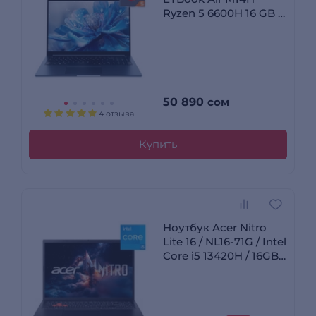
Ryzen 5 6600H 16 GB /
SSD 512GB / AMD
Radeon Graphics / Win
11 / ZL.OTH11.03N
50 890
сом
4 отзыва
Купить
Ноутбук Acer Nitro
Lite 16 / NL16-71G / Intel
Core i5 13420H / 16GB /
SSD 512GB RTX 3050
6GB / NO OS /
NH.D2AER.002 /
I5165SG35N