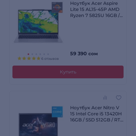
Ноутбук Acer Aspire
Lite 15 AL15-45P AMD
Ryzen 7 5825U 16GB /
SSD 512GB / AMD
Radeon RX Vega 8 /
DOS / NX.DLQER.001
59 390
сом
6 отзывов
Купить
Ноутбук Acer Nitro V
15 Intel Core i5 13420H
16GB / SSD 512GB / RTX
5060 8GB / DOS /
NH.QZ8ER.001