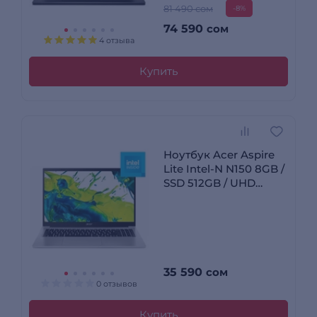
81 490 сом
-8%
74 590
сом
4 отзыва
Купить
Ноутбук Acer Aspire
Lite Intel-N N150 8GB /
SSD 512GB / UHD
Graphics / NO OS /
NX.D2FER.002
35 590
сом
0 отзывов
Купить