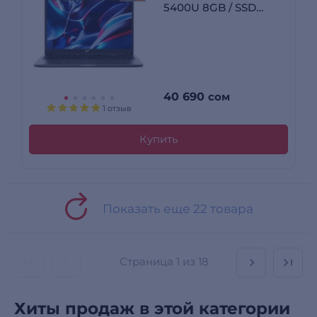
5400U 8GB / SSD
256GB / Radeon
Graphics / Win 11 /
R382SUW1
40 690
сом
1 отзыв
Купить
Показать еще 22 товара
Страница
1 из 18
Хиты продаж в этой категории