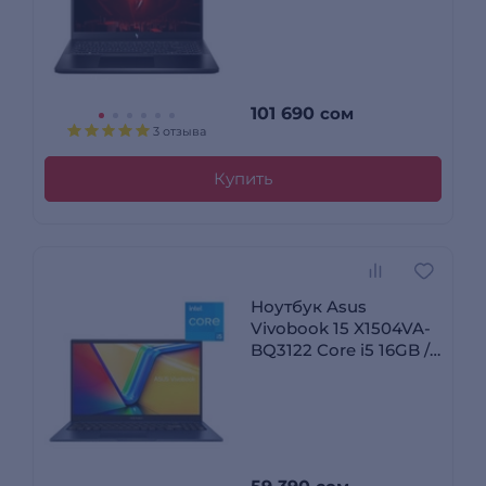
NH.U3RER.003
101 690
сом
3 отзыва
Купить
Ноутбук Asus
Vivobook 15 X1504VA-
BQ3122 Core i5 16GB /
SSD 512GB / Intel
Graphics / NO OS /
90NB13Y1-M012H0