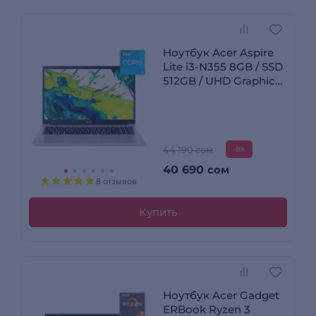
Ноутбук Acer Aspire
Lite i3-N355 8GB / SSD
512GB / UHD Graphics /
NO OS / NX.D2MER.001
44 190 сом
-8%
40 690
сом
8 отзывов
Купить
Ноутбук Acer Gadget
ERBook Ryzen 3