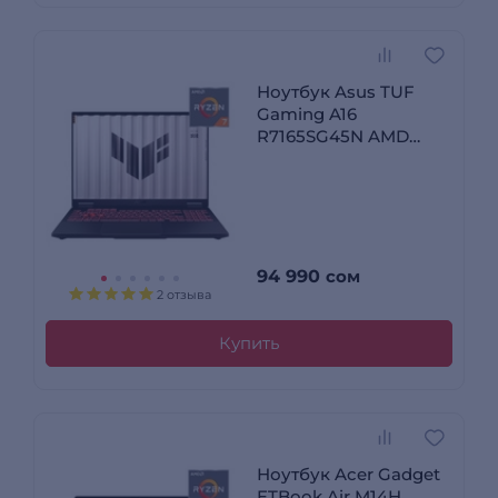
Ноутбук Asus TUF
Gaming A16
R7165SG45N AMD
Ryzen 7 170 16 GB /
SSD 512GB / RTX 4050
6GB / NO OS /
90NR0QF3-M001W0
94 990
сом
2 отзыва
Купить
Ноутбук Acer Gadget
ETBook Air M14H