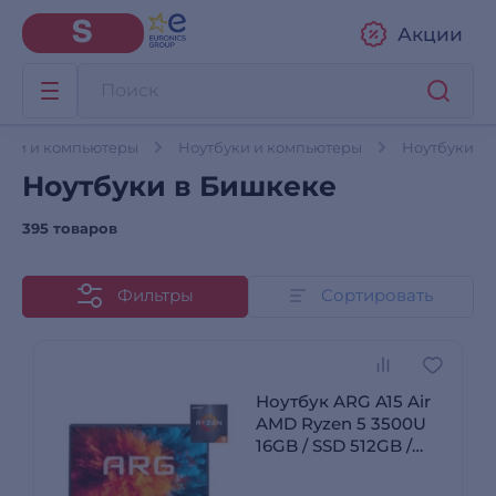
Акции
уки и компьютеры
Ноутбуки и компьютеры
Ноутбуки
Ноутбуки в Бишкеке
395 товаров
Фильтры
Сортировать
Ноутбук ARG A15 Air
AMD Ryzen 5 3500U
16GB / SSD 512GB /
AMD Radeon Vega 8 /
Win 11