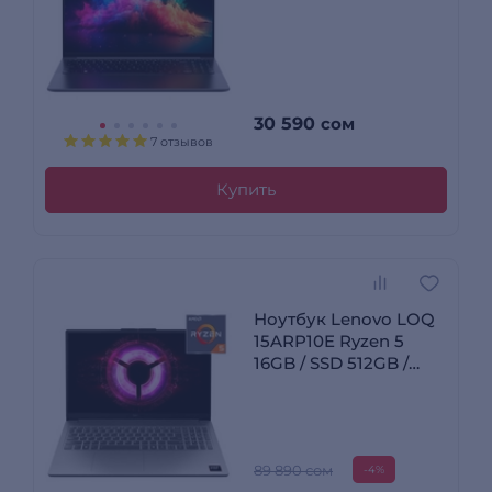
/ Intel Graphics / NO
OS / ZL.OTH11.033
30 590
сом
7 отзывов
Купить
Ноутбук Lenovo LOQ
15ARP10E Ryzen 5
16GB / SSD 512GB /
GeForce RTX 3050
6GB / NO OS /
83S000BNRK
89 890 сом
-4%