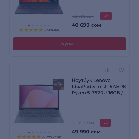
42 490 сом
-4%
40 690
сом
3 отзыва
Купить
Ноутбук Lenovo
IdeaPad Slim 3 15ABR8
Ryzen 5-7520U 16GB /
SSD 512GB / Radeon
Graphics / NO OS /
82XQ00JPRK
50 890 сом
-2%
49 990
сом
27 отзывов