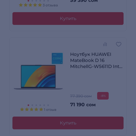
59 390
сом
3 отзыва
Купить
Ноутбук HUAWEI
MateBook D 16
MitchellG-W5611D Intel
Core i5 13420H 16 GB /
SSD 1TB / Intel UHD
Graphics / DOS /
53014QKW
77 390 сом
-8%
71 190
сом
1 отзыв
Купить