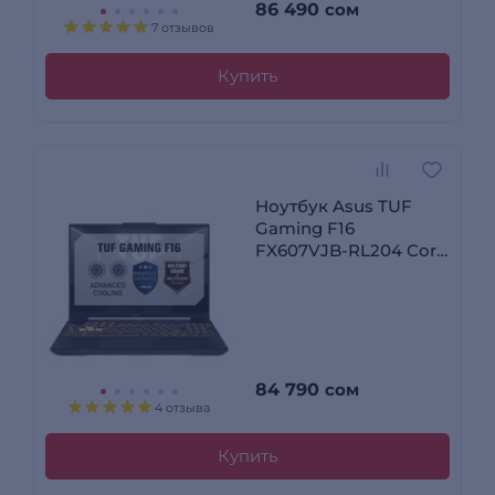
86 490
сом
7 отзывов
Купить
Ноутбук Asus TUF
Gaming F16
FX607VJB-RL204 Core
i5-210H 16GB / SSD
512GB / RTX 3050 4GB
/ NO OS / 90NR0MZ6-
M00AT0
84 790
сом
4 отзыва
Купить