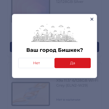
12/128GB Silver
Нет в наличии
0 отзывов
Сообщите когда появится
Ваш город Бишкек?
Нет
Да
Планшет Honor Pad
X9a 11.5" 6/128GB Wi-Fi
Grey (ELN2-W29)
Нет в наличии