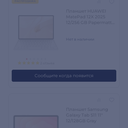
РАСПРОДАЖА
Планшет HUAWEI
MatePad 12X 2025
12/256 GB Papermatte
+ Keyboard White
Нет в наличии
2 отзыва
Сообщите когда появится
Планшет Samsung
Galaxy Tab S11 11"
12/128GB Gray