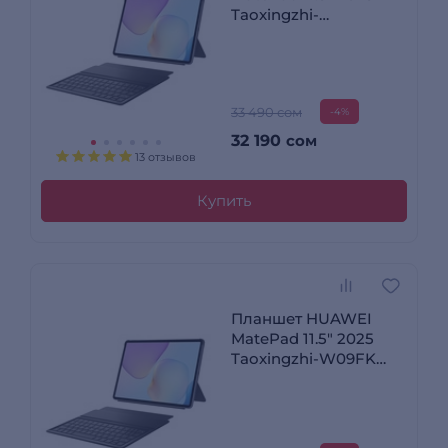
Taoxingzhi-
W09CK8/128GB (Non-
PaperMatte inbox
keyboard) Grey
33 490 сом
-4%
32 190
сом
13 отзывов
Купить
Планшет HUAWEI
MatePad 11.5" 2025
Taoxingzhi-W09FK
8/256GB Grey