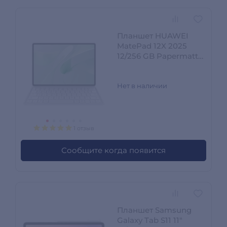
Планшет HUAWEI
MatePad 12X 2025
12/256 GB Papermatte
+ Keyboard Green
Нет в наличии
1 отзыв
Сообщите когда появится
Планшет Samsung
Galaxy Tab S11 11"