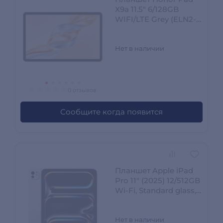
X9a 11.5" 6/128GB
WIFI/LTE Grey (ELN2-
L29)
Нет в наличии
0 отзывов
Сообщите когда появится
Планшет Apple iPad
Pro 11" (2025) 12/512GB
Wi‑Fi, Standard glass,
Silver (MDWN4QA/A)
Нет в наличии