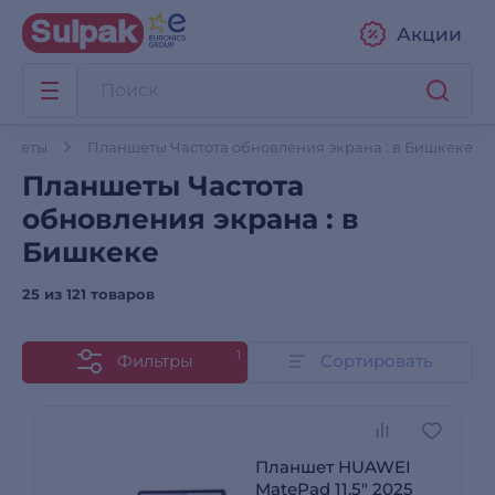
Акции
ншеты
Планшеты Частота обновления экрана : в Бишкеке
Планшеты Частота
обновления экрана : в
Бишкеке
25 из
121 товаров
1
Фильтры
Сортировать
Планшет HUAWEI
MatePad 11.5" 2025