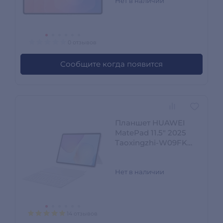
Нет в наличии
0 отзывов
Сообщите когда появится
Планшет HUAWEI
MatePad 11.5" 2025
Taoxingzhi-W09FK
8/256GB Violet
Нет в наличии
14 отзывов