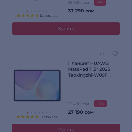
38 690 сом
-4%
37 290
сом
12 отзывов
Купить
Планшет HUAWEI
MatePad 11.5" 2025
Taoxingzhi-W09F
8/256GB (PaperMatte
without keyboard)
Grey
33 490 сом
-19%
27 190
сом
10 отзывов
Купить