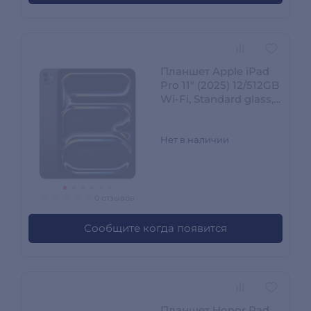
Планшет Apple iPad
Pro 11" (2025) 12/512GB
Wi‑Fi, Standard glass,
Space Black
(MDWM4QA/A)
Нет в наличии
0 отзывов
Сообщите когда появится
Планшет Honor Pad