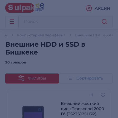
Акции
теры
Компьютерная периферия
Внешние HDD и SSD
Внешние HDD и SSD в
Бишкеке
20 товаров
Фильтры
Сортировать
Внешний жесткий
диск Transcend 2000
Гб (TS2TSJ25H3P)