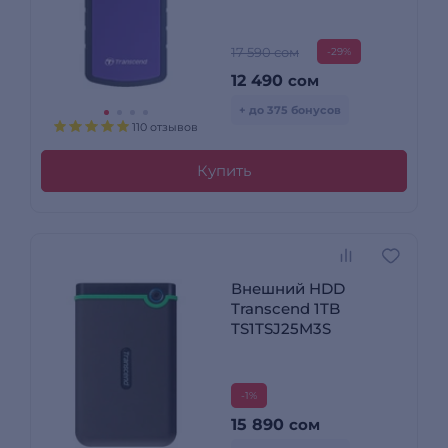
17 590 сом
-29%
12 490
сом
+ до 375 бонусов
110 отзывов
Купить
Внешний HDD
Transcend 1TB
TS1TSJ25M3S
-1%
15 890
сом