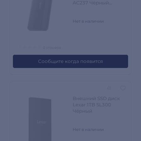
AC237 Чёрный
AP2TBAC237B-1
Нет в наличии
0 отзывов
Сообщите когда появится
Внешний SSD диск
Lexar 1TB SL300
Чёрный
Нет в наличии