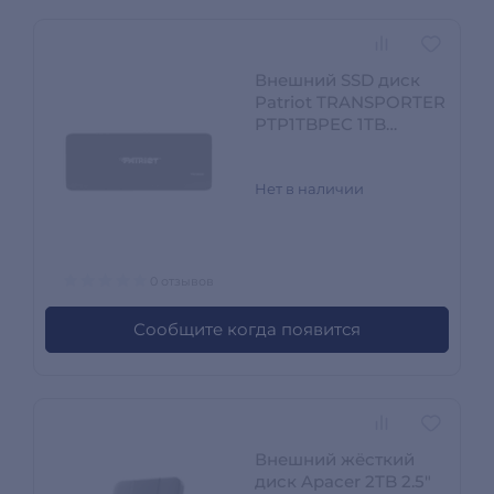
Внешний SSD диск
Patriot TRANSPORTER
PTP1TBPEC 1TB
Черный PTP1TBPEC
Нет в наличии
0 отзывов
Сообщите когда появится
Внешний жёсткий
диск Apacer 2TB 2.5"