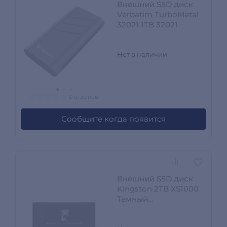
Внешний SSD диск
Verbatim TurboMetal
32021 1TB 32021
Нет в наличии
0 отзывов
Сообщите когда появится
Внешний SSD диск
Kingston 2TB XS1000
Темный
SXS1000/2000GA