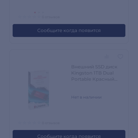
0 отзывов
Сообщите когда появится
Внешний SSD диск
Kingston 1TB Dual
Portable Красный
SPSD/1TB
Нет в наличии
0 отзывов
Сообщите когда появится