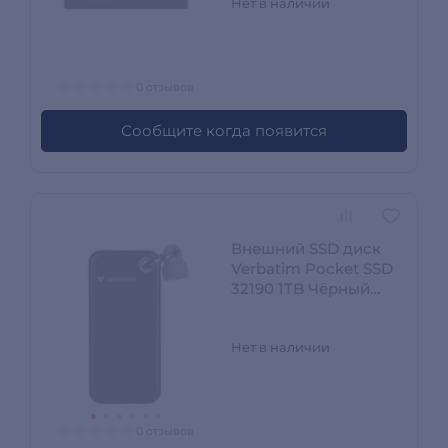
Нет в наличии
0 отзывов
Сообщите когда появится
Внешний SSD диск
Verbatim Pocket SSD
32190 1TB Чёрный
32190
Нет в наличии
0 отзывов