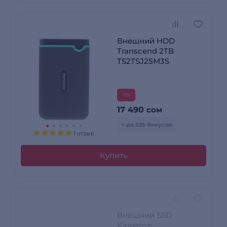
Внешний HDD
Transcend 2TB
TS2TSJ25M3S
-1%
17 490
сом
+ до 525 бонусов
1 отзыв
Купить
Внешний SSD
Kingston