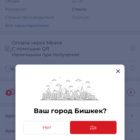
Объём
50 мл
Материал
Стекло
Страна производителя
Польша
Все характеристики
Оплата через Mbank
С помощью QR
Наличными при получении
Как получить счет на оплату для юр. лиц?
Гид покупателя
Ответы на часто задаваемые вопросы
Ваш город Бишкек?
Ароматические диффузоры
Нет
Да
Ароматические диффузоры Aroma Home