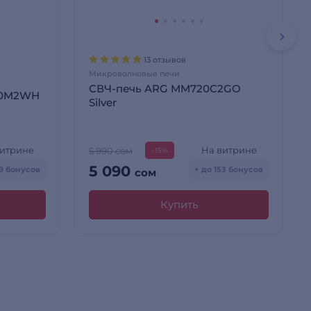
13 отзывов
Микроволновые печи
СВЧ-печь ARG MM720C2GO
20M2WH
Silver
витрине
На витрине
5 990 сом
-15%
5 090
59 бонусов
+ до 153 бонусов
сом
Купить