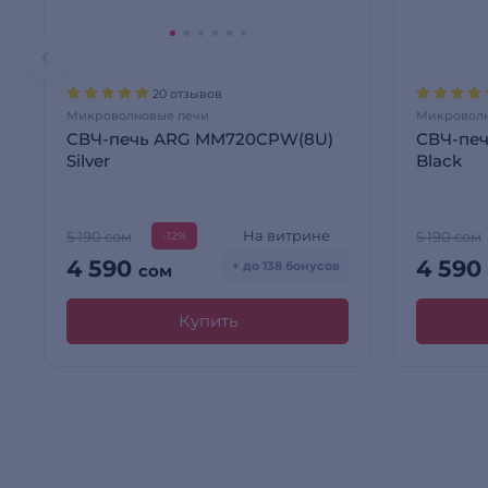
20 отзывов
Микроволновые печи
Микроволн
СВЧ-печь ARG MM720CPW(8U)
СВЧ-пе
Silver
Black
На витрине
5 190 сом
5 190 сом
-12%
4 590
4 590
+ до 138 бонусов
сом
Купить