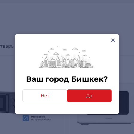
утварь
Ваш город Бишкек?
Нет
Да