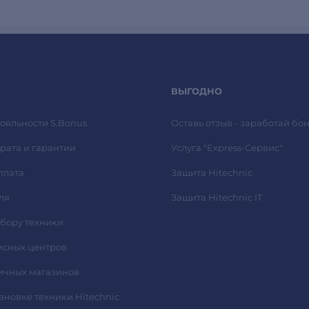
ВЫГОДНО
ояльности S.Bonus
Оставь отзыв - заработай бон
рата и гарантии
Услуга "Express-Сервис"
плата
Защита Hitechnic
ля
Защита Hitechnic IT
ыбору техники
исных центров
ичных магазинов
тановке техники Hitechnic