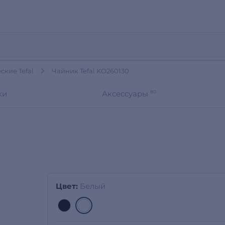
кие Tefal
Чайник Tefal KO260130
ки
Аксессуары
80
Цвет:
Белый