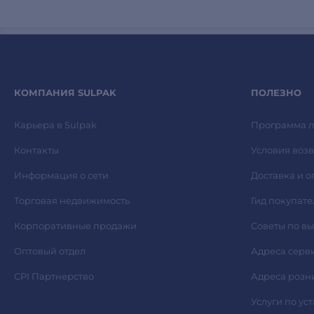
КОМПАНИЯ SULPAK
ПОЛЕЗНО
Карьера в Sulpak
Программа л
Контакты
Условия возв
Информация о сети
Доставка и о
Торговая недвижимость
Гид покупате
Корпоративные продажи
Советы по в
Оптовый отдел
Адреса серв
CPI Партнерство
Адреса розн
Услуги по ус