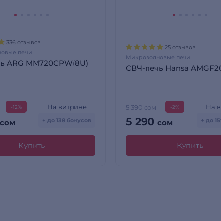
336 отзывов
25 отзывов
овые печи
Микроволновые печи
чь ARG MM720CPW(8U)
СВЧ-печь Hansa AMGF
На витрине
На 
5 390 сом
-12%
-2%
5 290
+ до 138 бонусов
+ до 1
сом
сом
Купить
Купить