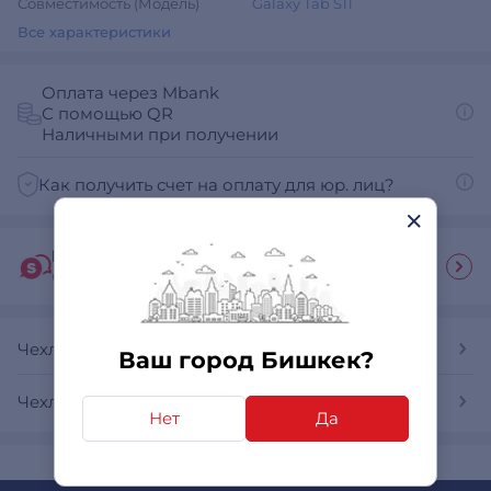
Совместимость (Модель)
Galaxy Tab S11
Все характеристики
Оплата через Mbank
С помощью QR
Наличными при получении
Как получить счет на оплату для юр. лиц?
Гид покупателя
Ответы на часто задаваемые вопросы
Чехлы для планшетов
Ваш город Бишкек?
Чехлы для планшетов Samsung
Нет
Да