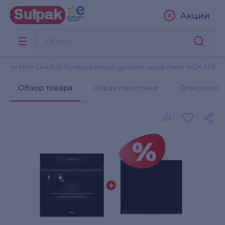
Акции
 Haier HHY C64RVB Встраиваемый духовой шкаф Haier HOX FP3A
Обзор товара
Характеристики
Описание