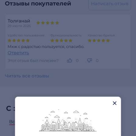
Отзывы покупателей
Написать отзыв
Толғанай
29 июля 2026
Удобство пользования
Функциональность
Качество бритья
Мкж с радостью пользуется, спасибо.
Ответить
Этот отзыв был полезен?
0
0
Читать все отзывы
С этим товаром покупают
Все категории
Триммеры
Фены
Смартфоны