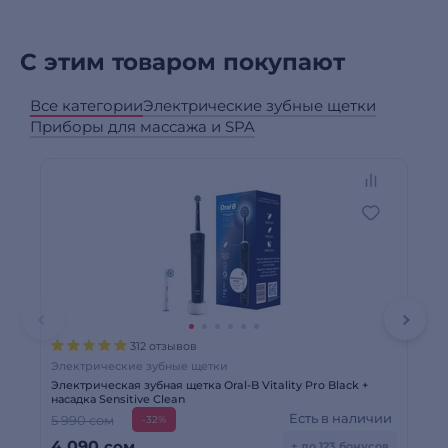
С этим товаром покупают
Все категории
Электрические зубные щетки
Приборы для массажа и SPA
312 отзывов
Электрические зубные щетки
Эл
Электрическая зубная щетка Oral-B Vitality Pro Black +
Эл
насадка Sensitive Clean
2 
Есть в наличии
5 990 сом
-32%
1 
4 090
сом
+ до 123 бонусов