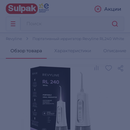
Акции
ры Revyline
Портативный ирригатор Revyline RL240 White
Обзор товара
Характеристики
Описание