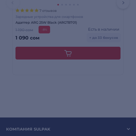
7 отзывов
Зарядные устройства для смартфонов
За
Адаптер ARG 25W Black (ARGTB701)
Ад
Есть в наличии
1 190 сом
-8%
1 090
сом
1
+ до 33 бонусов
КОМПАНИЯ SULPAK