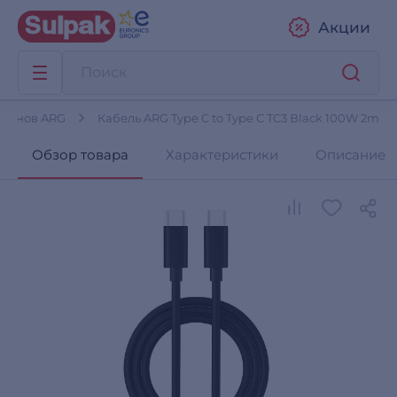
Акции
тфонов ARG
Кабель ARG Type C to Type C TC3 Black 100W 2m
Обзор товара
Характеристики
Описание