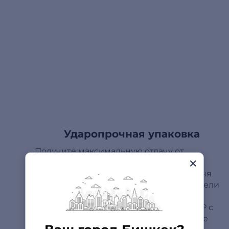
Ударопрочная упаковка
Получите максимальную отдачу от
картриджей. Положитесь на
интеллектуальное отслеживание уровня
тонера и выбирайте экономичные модели
увеличенной емкости — используйте
оригинальные лазерные картриджи HP с
технологией JetIntelligence. Стабильное