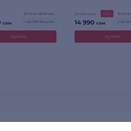
Есть в наличии
Есть в
22 090 сом
-32%
0
14 990
+ до 969 бонусов
+ до 4
сом
сом
Купить
Купить