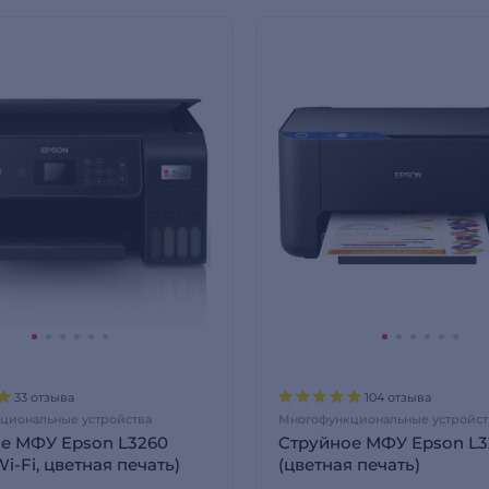
33 отзыва
104 отзыва
циональные устройства
Многофункциональные устройст
е МФУ Epson L3260
Cтруйное МФУ Epson L3
i-Fi, цветная печать)
(цветная печать)