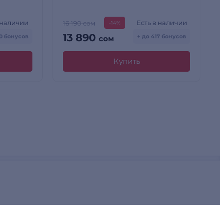
 наличии
Есть в наличии
16 190 сом
-14%
13 890
50 бонусов
+ до 417 бонусов
сом
Купить