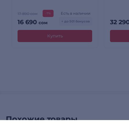
Есть в наличии
17 890 сом
-7%
16 690
32 29
+ до 501 бонусов
сом
Купить
Похожие товары