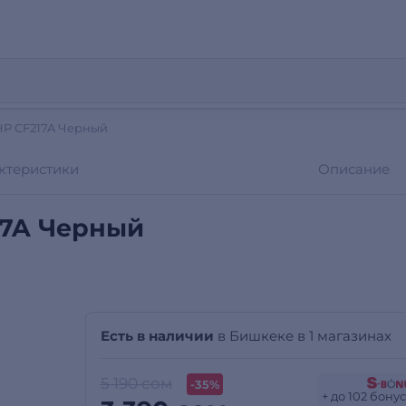
HP CF217A Черный
ктеристики
Описание
17A Черный
Есть в наличии
в Бишкеке в 1 магазинах
5 190 сом
-35%
+ до 102 бону