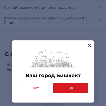
Контейнеры и емкости для продуктов
Контейнеры и емкости для продуктов Plastic
Republic
С этим товаром покупают
Все категории
Кухонная утварь
Ножи и наборы ножей
Ланч-боксы
Ваш город Бишкек?
Нет
Да