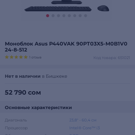
Моноблок Asus P440VAK 90PT03X5-M0B1V0
24-8-512
1 отзыв
Код товара: 651021
Нет в наличии
в Бишкеке
52 790 сом
Основные характеристики
Диагональ
23,8″ - 60,4 см
Процессор
Intel® Core™ i3