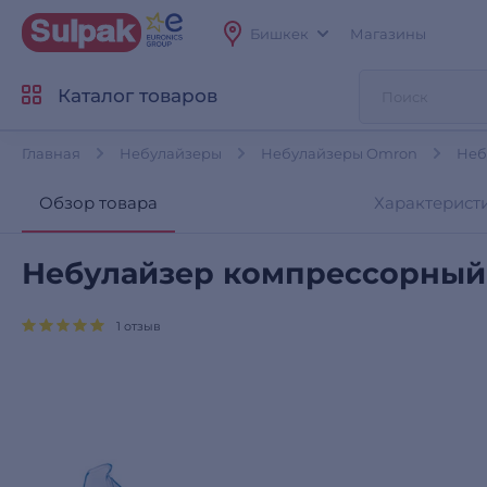
Бишкек
Магазины
Каталог товаров
Главная
Небулайзеры
Небулайзеры Omron
Неб
Обзор товара
Характерист
Небулайзер компрессорный 
1 отзыв