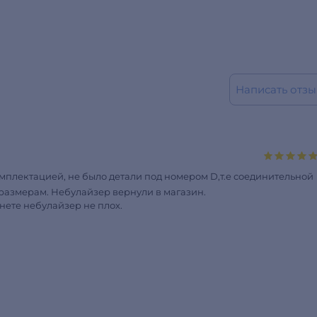
Написать отзы
плектацией, не было детали под номером D,т.е соединительной
 размерам. Небулайзер вернули в магазин.
нете небулайзер не плох.