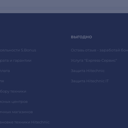
ВЫГОДНО
ояльности S.Bonus
Оставь отзыв - заработай бон
рата и гарантии
Услуга "Express-Сервис"
плата
Защита Hitechnic
ля
Защита Hitechnic IT
ыбору техники
исных центров
ичных магазинов
тановке техники Hitechnic