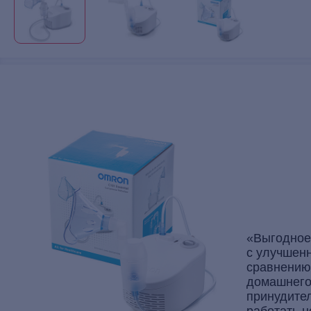
«Выгодное
с улучшен
сравнению
домашнего
принудител
работать н