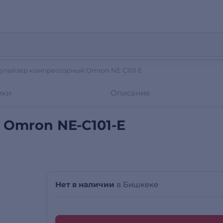
улайзер компрессорный Omron NE C101 E
ики
Описание
Omron NE-C101-E
Нет в наличии
в Бишкеке