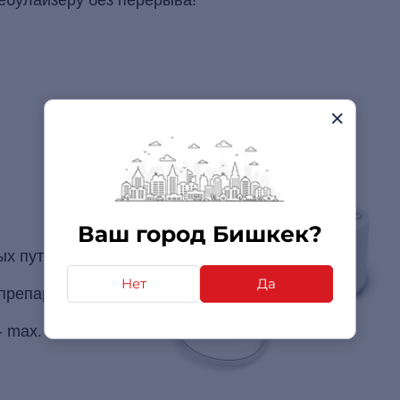
Ваш город Бишкек?
ых путях
Нет
Да
препаратов
- max. 12 мл