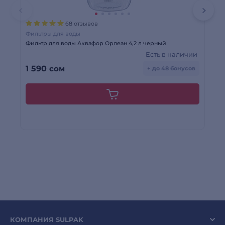
68 отзывов
Фильтры для воды
Фи
Фильтр для воды Аквафор Орлеан 4,2 л черный
Фи
Есть в наличии
1 
1 590
сом
9
+ до 48 бонусов
КОМПАНИЯ SULPAK