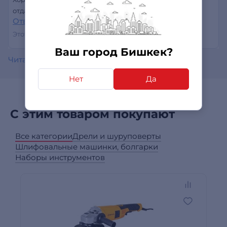
отдачи. Комфортен в использовании.
Ответить
Этот отзыв был полезен?
0
0
Ваш город Бишкек?
Читать все отзывы
Нет
Да
С этим товаром покупают
Все категории
Дрели и шуруповерты
Шлифовальные машинки, болгарки
Наборы инструментов