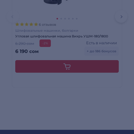
6 отзывов
Шлифовальные машинки, болгарки
Др
Угловая шлифовальная машина Вихрь УШМ-180/1800
Дре
Есть в наличии
6 290 сом
-2%
6 190
сом
6
+ до 186 бонусов