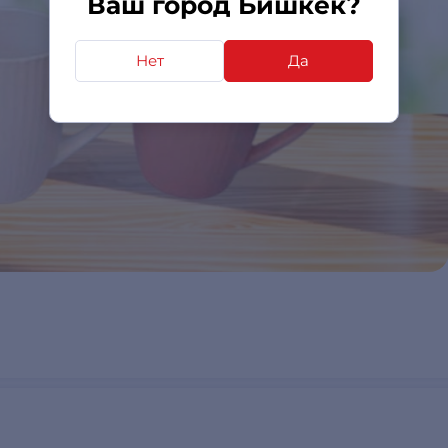
Ваш город Бишкек?
Нет
Да