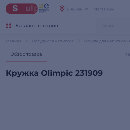
Бишкек
Магазины
Каталог товаров
Главная
Посуда для напитков
Посуда для напитков O
Обзор товара
Х
Кружка Olimpic 231909