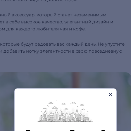
тичный аксессуар, который станет незаменимым
т в себе высокое качество, элегантный дизайн и
ом для каждого любителя чая и кофе.
 которые будут радовать вас каждый день. Не упустите
и добавить нотку элегантности в свою повседневную