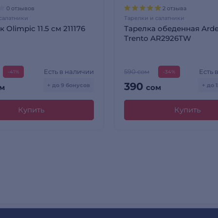
0 отзывов
2 отзыва
салатники
Тарелки и салатники
 Olimpic 11.5 см 211176
Тарелка обеденная Arde
Trento AR2926TW
Есть в наличии
Есть 
590 сом
-41%
-34%
390
+ до 9 бонусов
+ до 
м
сом
Купить
Купить