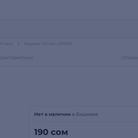
limpic
Кружка Olimpic 231909
арактеристики
Описа
Нет в наличии
в Бишкеке
190 сом