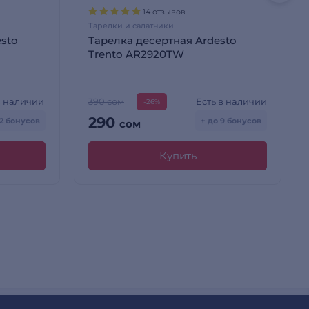
14 отзывов
Тарелки и салатники
sto
Тарелка десертная Ardesto
Trento AR2920TW
в наличии
Есть в наличии
390 сом
-26%
290
12 бонусов
+ до 9 бонусов
сом
Купить