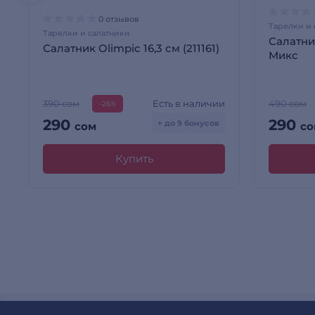
0 отзывов
Тарелки и 
Тарелки и салатники
Салатник
Салатник Olimpic 16,3 см (211161)
Микс
Есть в наличии
390 сом
490 сом
-26%
290
290
+ до 9 бонусов
сом
со
Купить