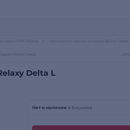
ссажа и SPA Relaxy
Массажное кресло качалка Relaxy Delta 
Характеристики
Оп
elaxy Delta L
Нет в наличии
в Бишкеке