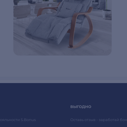
ВЫГОДНО
ояльности S.Bonus
Оставь отзыв - заработай бон