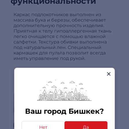
функциональности
Каркас подлокотников выполнен из
массива бука и березы, обеспечивает
дополнительную прочность изделия.
Приятная к телу гипоаллергенная ткань
легко очищается с помощью влажной
салфетки. Текстура обивки выполнена
под натуральный лен. Специальный
кармашек для пульта позволит всегда
иметь управление под рукой.
Ваш город Бишкек?
Нет
Да