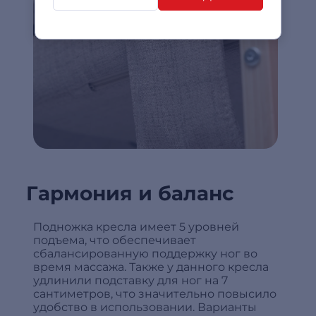
Гармония и баланс
Подножка кресла имеет 5 уровней
подъема, что обеспечивает
сбалансированную поддержку ног во
время массажа. Также у данного кресла
удлинили подставку для ног на 7
сантиметров, что значительно повысило
удобство в использовании. Варианты