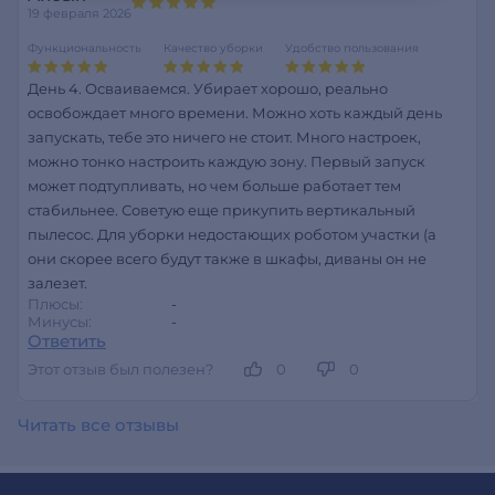
19 февраля 2026
Функциональность
Качество уборки
Удобство пользования
День 4. Осваиваемся. Убирает хорошо, реально
освобождает много времени. Можно хоть каждый день
запускать, тебе это ничего не стоит. Много настроек,
можно тонко настроить каждую зону. Первый запуск
может подтупливать, но чем больше работает тем
стабильнее. Советую еще прикупить вертикальный
пылесос. Для уборки недостающих роботом участки (а
они скорее всего будут также в шкафы, диваны он не
залезет.
Плюсы:
-
Минусы:
-
Ответить
Этот отзыв был полезен?
0
0
Читать все отзывы