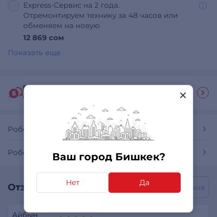
Express-Сервис на 2 года.
Отремонтируем технику за 48 часов или
обменяем на новую
12 869 сом
Показать еще
Гид покупателя
Ответы на часто задаваемые вопросы
Роботы-пылесосы
Роботы-пылесосы Dreame
Ваш город Бишкек?
Нет
Да
Отзывы покупателей
Написать отзыв
Айбын