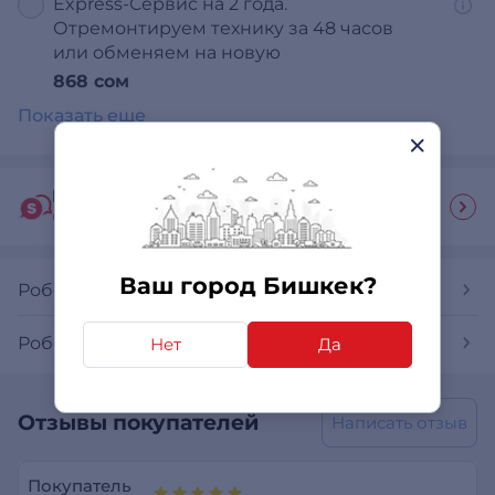
Express-Сервис на 2 года.
Отремонтируем технику за 48 часов
или обменяем на новую
868 сом
Показать еще
Гид покупателя
Ответы на часто задаваемые вопросы
Ваш город Бишкек?
Роботы-пылесосы
Роботы-пылесосы Xiaomi
Нет
Да
Отзывы покупателей
Написать отзыв
Покупатель