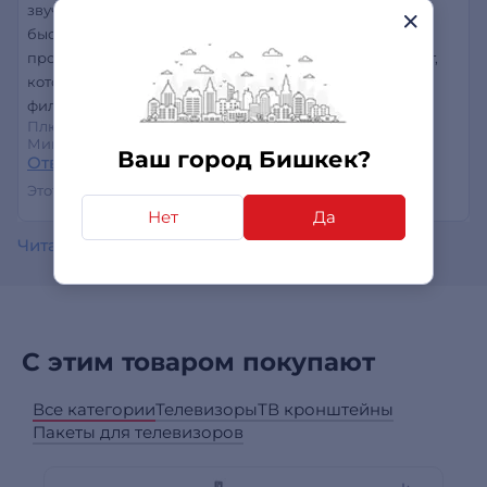
звучат намного интереснее. Подключение прошло
быстро, Bluetooth работает стабильно, управление
простое и удобное. За свою цену это отличный вариант,
который заметно улучшает впечатления от просмотра
фильмов и прослушивания музыки. Рекомендую!
Плюсы:
звук и цена
Минусы:
нет недостатков
Ваш город Бишкек?
Ответить
Этот отзыв был полезен?
0
0
Нет
Да
Читать все отзывы
С этим товаром покупают
Все категории
Телевизоры
ТВ кронштейны
Пакеты для телевизоров