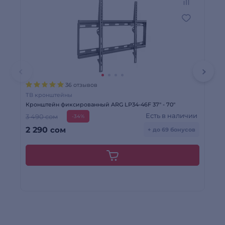
36 отзывов
ТВ кронштейны
ТВ
Кронштейн фиксированный ARG LP34-46F 37″ - 70″
Кр
Есть в наличии
3 490 сом
7 
-34%
2 290
сом
3
+ до 69 бонусов