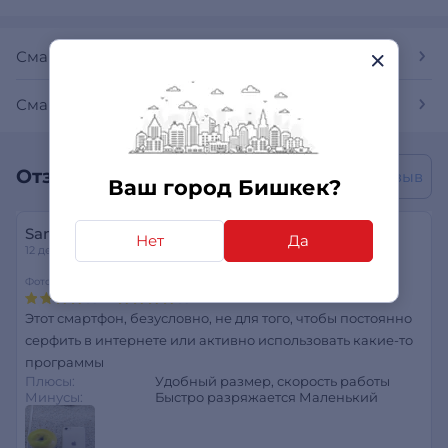
Смартфоны
Смартфоны Apple
Отзывы покупателей
Написать отзыв
Ваш город Бишкек?
Sanzhar
Нет
Да
12 декабря 2021
Фотокамера
Функциональность
Этот смартфон, безусловно, не для того, чтобы постоянно
серфить в интернете или активно использовать какие-то
программы
Плюсы:
Удобный размер, скорость работы
Минусы:
Быстро разряжается Маленький